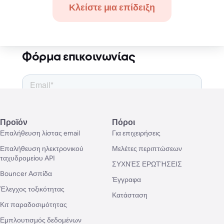
Πολωνία
Κλείστε μια επίδειξη
EU VAT ID: PL8992838459
KRS: 0000723056
Φόρμα επικοινωνίας
Προϊόν
Πόροι
Επαλήθευση λίστας email
Για επιχειρήσεις
Επαλήθευση ηλεκτρονικού
Μελέτες περιπτώσεων
ταχυδρομείου API
ΣΥΧΝΈΣ ΕΡΩΤΉΣΕΙΣ
Bouncer Ασπίδα
Έγγραφα
Έλεγχος τοξικότητας
Κατάσταση
Κιτ παραδοσιμότητας
Εμπλουτισμός δεδομένων