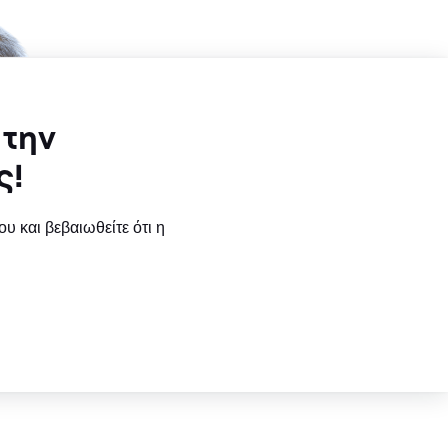
 την
ς!
υ και βεβαιωθείτε ότι η