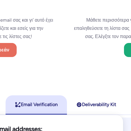
ail σας και γι’ αυτό έχει
Μάθετε περισσότερα 
ετε και εσείς για την
επαληθεύσετε τη λίστα σας 
τις λίστες σας!
σας. Ελέγξτε τον παρα
ρεάν
Email Verification
Deliverability Kit
Most Popular
Most Popular
Pro
Standard
mail addresses: