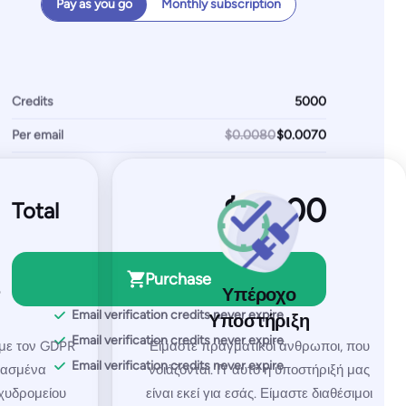
Pay as you go
Monthly subscription
Custom
h
unlimited
test emails
s
∞
IPs / domains monitored
itored
Credits
Per email
$0.0080
Start for free
Total
Everything from Pro plus:
Multi-organizational set-up
Custom Agreements
Purchase
Υπέροχο
Dedicated Account Manager
Email verification credits never expire
Υποστήριξη
Email verification credits never expire
με τον GDPR
Είμαστε πραγματικοί άνθρωποι, που
Email verification credits never expire
βασμένα
νοιάζονται. Γι’ αυτό η υποστήριξή μας
χυδρομείου
είναι εκεί για εσάς. Είμαστε διαθέσιμοι