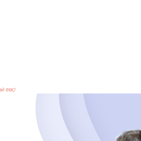
il σας!