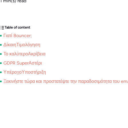
1
min(s) read
Table of content
Γιατί Bouncer;
ΔίκαιηΤιμολόγηση
Το καλύτεροΑκρίβεια
GDPR SuperΑστέρι
ΥπέροχοΥποστήριξη
Ξεκινήστε τώρα και προστατέψτε την παραδοσιμότητα του ema