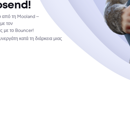
osend!
 από τη Mooland –
με τον
ς με το Bouncer!
υνεργάτη κατά τη διάρκεια μιας