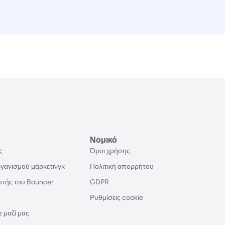
Νομικό
ς
Όροι χρήσης
γανισμού μάρκετινγκ
Πολιτική απορρήτου
υτής του Bouncer
GDPR
Ρυθμίσεις cookie
 μαζί μας