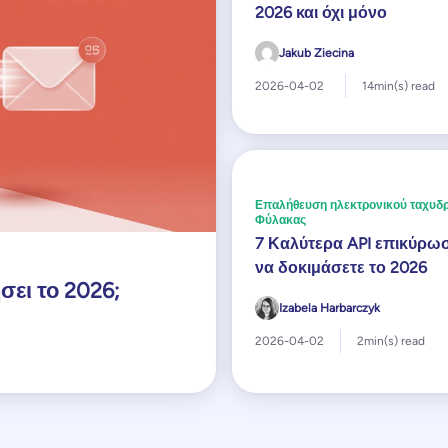
2026 και όχι μόνο
Jakub Ziecina
2026-04-02
14
min(s) read
Επαλήθευση ηλεκτρονικού ταχυδρ
Φύλακας
7 Καλύτερα API επικύρωσ
να δοκιμάσετε το 2026
σει το 2026;
Izabela Harbarczyk
2026-04-02
2
min(s) read