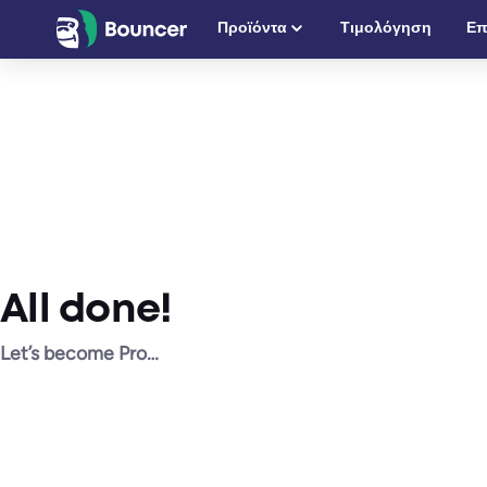
Μετάβαση
Προϊόντα
Τιμολόγηση
Επ
στο
περιεχόμενο
All done!
Let’s become Pro…