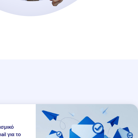
ισμικό
il για το