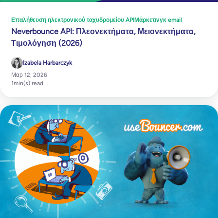
Επαλήθευση ηλεκτρονικού ταχυδρομείου API
Μάρκετινγκ email
Neverbounce API: Πλεονεκτήματα, Μειονεκτήματα,
Τιμολόγηση (2026)
Izabela Harbarczyk
Μαρ 12, 2026
1
min(s) read