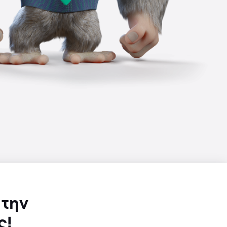
 την
ς!