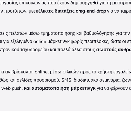
ς εργασίας επικοινωνίας που έχουν δημιουργηθεί για τη μετατροπ
ων προτύπων, με
ευέλικτες διατάξεις
drag-and-drop
για να ταιρι
εις πελατών μέσω τμηματοποίησης και βαθμολόγησης για την ε
 για εξελιγμένο online μάρκετινγκ χωρίς περιπλοκές, ώστε οι ε
τρονικού ταχυδρομείου και πολλά άλλα στους
σωστούς ανθρώ
ου κι αν βρίσκονται online, μέσω φιλικών προς το χρήστη εργαλε
αθώς και σελίδες προορισμού, SMS, διαδικτυακά σεμινάρια, ζων
ς web push,
και αυτοματοποίηση μάρκετινγκ
για να φέρνουν σ