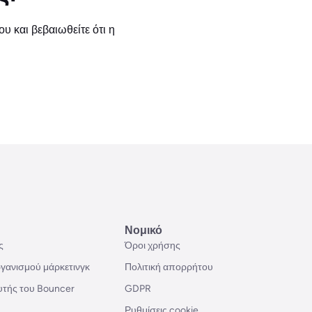
υ και βεβαιωθείτε ότι η
Νομικό
ς
Όροι χρήσης
γανισμού μάρκετινγκ
Πολιτική απορρήτου
υτής του Bouncer
GDPR
Ρυθμίσεις cookie