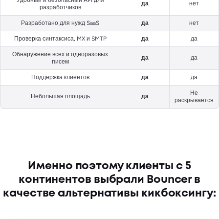
Удобный и безопасный API для
да
нет
разработчиков
Разработано для нужд SaaS
да
нет
Проверка синтаксиса, MX и SMTP
да
да
Обнаружение всех и одноразовых
да
да
писем
Поддержка клиентов
да
да
Не
Небольшая площадь
да
раскрывается
Именно поэтому клиенты с 5
континентов выбрали Bouncer в
качестве альтернативы кикбоксингу: