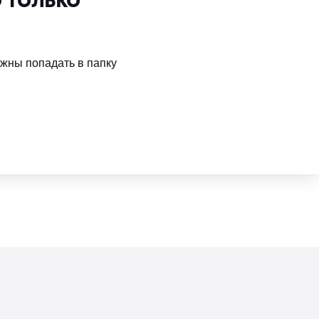
 только
лжны попадать в папку