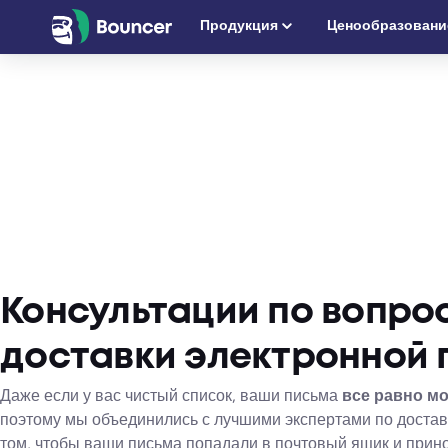
Перейти
Продукция
Ценообразовани
к
содержимому
Консультации по вопро
доставки электронной 
Даже если у вас чистый список, ваши письма
все равно мо
поэтому мы объединились с лучшими экспертами по достав
том, чтобы ваши письма попадали в почтовый ящик и прин