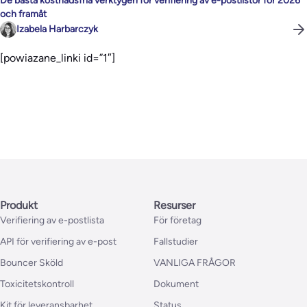
De bästa kostnadsfria verktygen för verifiering av e-postlistor för 2026
och framåt
Izabela Harbarczyk
[powiazane_linki id=”1″]
Produkt
Resurser
Verifiering av e-postlista
För företag
API för verifiering av e-post
Fallstudier
Bouncer Sköld
VANLIGA FRÅGOR
Toxicitetskontroll
Dokument
Kit för leveransbarhet
Status