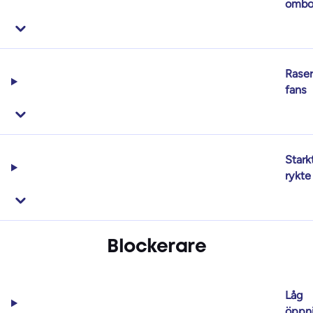
ombo
Rase
fans
Stark
rykte
Blockerare
Låg
öppn