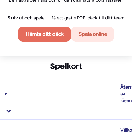
Bemästra dem alla och bli den ultimata inboxmästaren.
Skriv ut och spela
→ få ett gratis PDF-däck till ditt team
Hämta ditt däck
Spela online
Spelkort
Åters
av
lösen
Välk