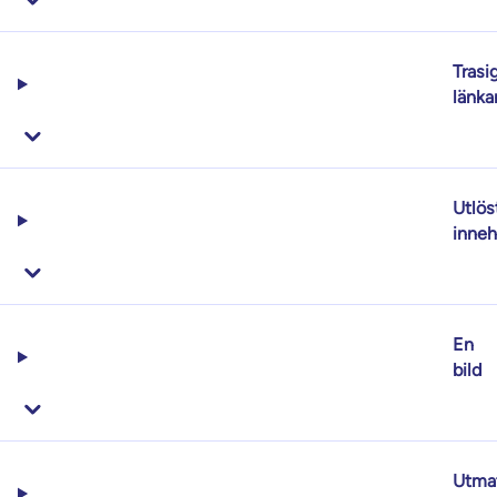
Trasi
länka
Utlös
innehå
En
bild
Utma