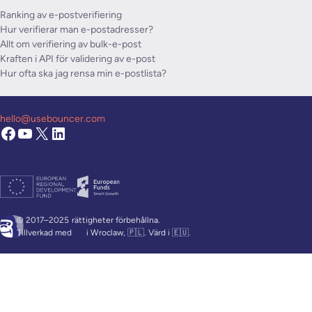
Ranking av e-postverifiering
Hur verifierar man e-postadresser?
Allt om verifiering av bulk-e-post
Kraften i API för validering av e-post
Hur ofta ska jag rensa min e-postlista?
hello@usebouncer.com
© 2017–2025
rättigheter förbehållna.
Tillverkad med
i Wroclaw, 🇵🇱. Värd i 🇪🇺.