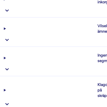
inkor
Vilse
ämne
Inge
segm
Klag
på
skräp