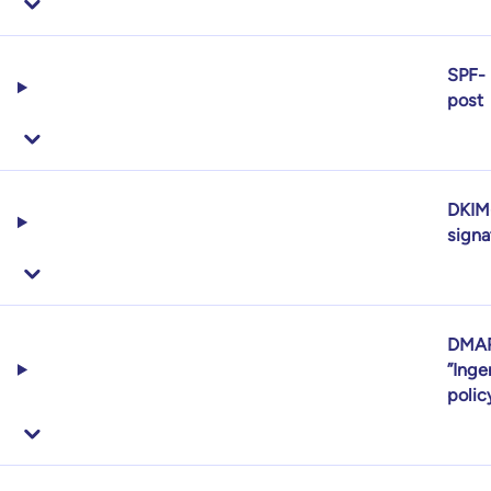
SPF-
post
DKIM
signa
DMA
”Inge
polic