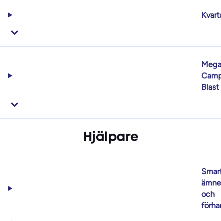
Kvart
Meg
Camp
Blast
Hjälpare
Smar
ämne
och
förha