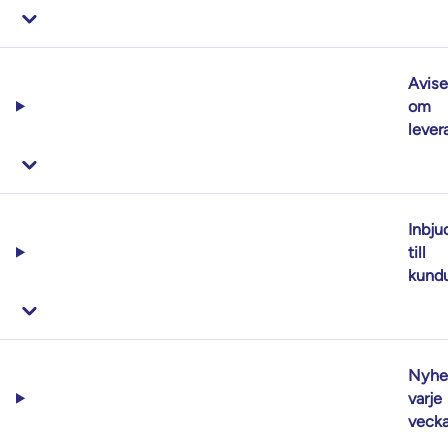
Avise
om
lever
Inbju
till
kund
Nyhe
varje
veck