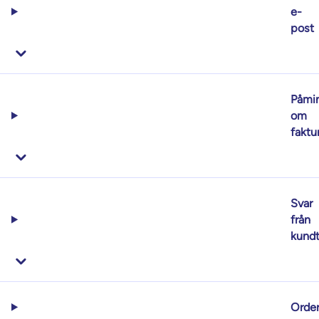
e-
post
Påmi
om
faktu
Svar
från
kundt
Order