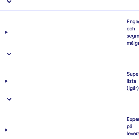
Enga
och
segm
målg
Supe
lista
(igår)
Exper
på
lever