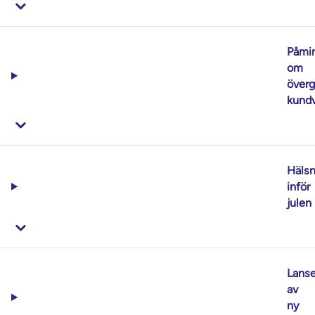
Påmi
om
överg
kund
Hälsn
inför
julen
Lanse
av
ny