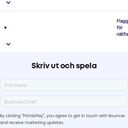
Flag
för
nätfi
Skriv ut och spela