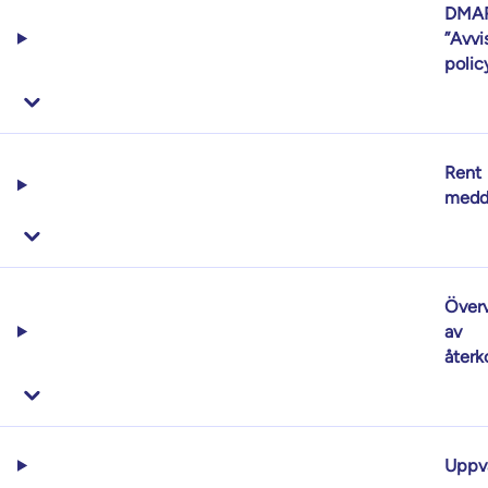
DMA
”Avvi
polic
Rent
medd
Över
av
återk
Uppv