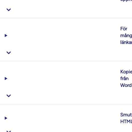
För
mång
länka
Kopie
från
Word
Smut
HTM