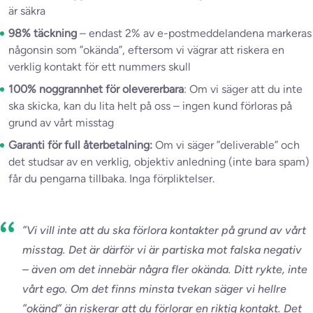
är säkra
98% täckning
– endast 2% av e-postmeddelandena markeras
någonsin som ”okända”, eftersom vi vägrar att riskera en
verklig kontakt för ett nummers skull
100% noggrannhet för olevererbara
: Om vi säger att du inte
ska skicka, kan du lita helt på oss – ingen kund förloras på
grund av vårt misstag
Garanti för full återbetalning:
Om vi säger ”deliverable” och
det studsar av en verklig, objektiv anledning (inte bara spam)
får du pengarna tillbaka. Inga förpliktelser.
”Vi vill inte att du ska förlora kontakter på grund av vårt
misstag. Det är därför vi är partiska mot falska negativ
– även om det innebär några fler okända. Ditt rykte, inte
vårt ego.
Om det finns minsta tvekan säger vi hellre
”okänd” än riskerar att du förlorar en riktig kontakt.
Det