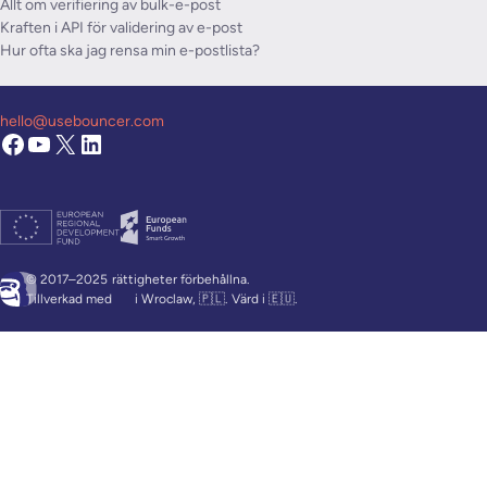
Allt om verifiering av bulk-e-post
Kraften i API för validering av e-post
Hur ofta ska jag rensa min e-postlista?
hello@usebouncer.com
© 2017–2025
rättigheter förbehållna.
Tillverkad med
i Wroclaw, 🇵🇱. Värd i 🇪🇺.