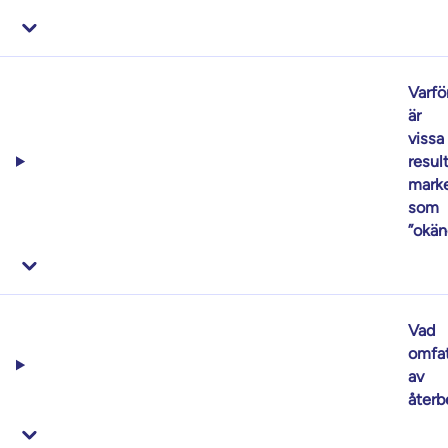
Varfö
är
vissa
resul
mark
som
”okän
Vad
omfa
av
återb