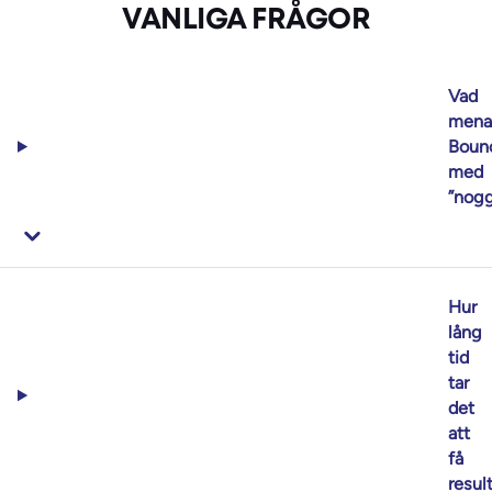
VANLIGA FRÅGOR
Vad
mena
Boun
med
”nogg
Hur
lång
tid
tar
det
att
få
resul