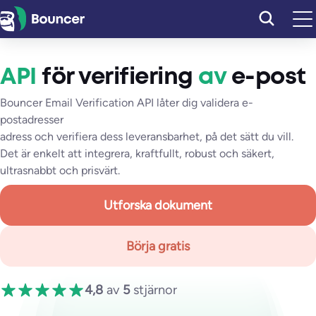
Hoppa
till
innehåll
API
för verifiering
av
e-post
Bouncer Email Verification API låter dig validera e-
postadresser
adress och verifiera dess leveransbarhet, på det sätt du vill.
Det är enkelt att integrera, kraftfullt, robust och säkert,
ultrasnabbt och prisvärt.
Utforska dokument
Börja gratis
4,8
av
5
stjärnor