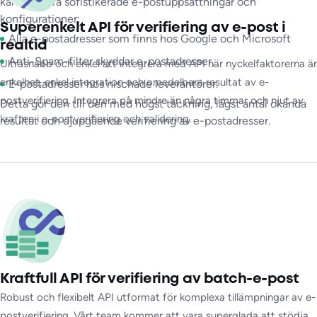
kan verifiera sofistikerade e-postuppsättningar och
konfigurationer:
Superenkelt API för verifiering av e-post i
Alla e-postadresser som finns hos Google och Microsoft
realtid
Anti-Spam-filter skyddar e-postadresser,
Ultrasnabb och enkel att integrera med API när nyckelfaktorerna är
enkelhet, enkel integration och omedelbara resultat av e-
E-postadresser hos nischade leverantörer.
postverifiering. Integrera på mindre än några timmar och njut av
Detta gör den till den med högst täckning, lägst antal okända
kraften i e-postverifiering och validering.
resultat och djupgående verifiering av e-postadresser.
Kraftfull API för verifiering av batch-e-post
Robust och flexibelt API utformat för komplexa tillämpningar av e-
postverifiering. Vårt team kommer att vara superglada att stödja