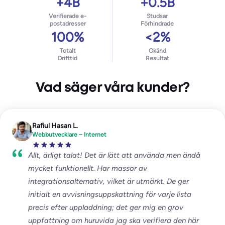
+4B
+0.5B
Verifierade e-
Studsar
postadresser
Förhindrade
100%
<2%
Totalt
Okänd
Drifttid
Resultat
Vad säger våra kunder?
Rafiul Hasan L.
Webbutvecklare – Internet
Allt, ärligt talat! Det är lätt att använda men ändå
mycket funktionellt. Har massor av
integrationsalternativ, vilket är utmärkt. De ger
initialt en avvisningsuppskattning för varje lista
precis efter uppladdning; det ger mig en grov
uppfattning om huruvida jag ska verifiera den här