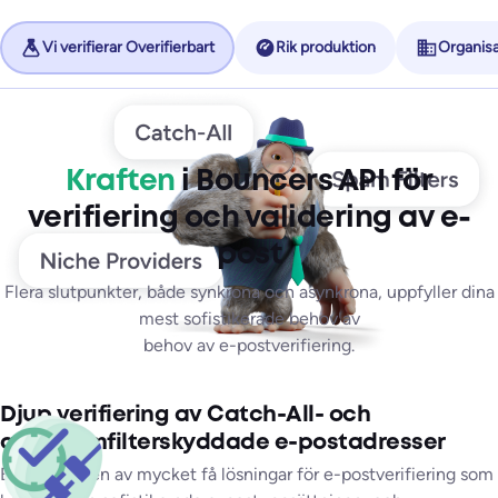
Vi verifierar Overifierbart
Rik produktion
Organisa
Kraften
i Bouncers API för
verifiering och validering av e-
post
Flera slutpunkter, både synkrona och asynkrona, uppfyller dina
mest sofistikerade behov av
behov av e-postverifiering.
Djup verifiering av Catch-All- och
antispamfilterskyddade e-postadresser
Bouncer är en av mycket få lösningar för e-postverifiering som