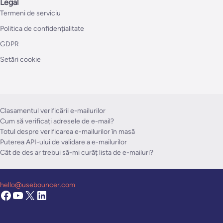
Legal
Termeni de serviciu
Politica de confidențialitate
GDPR
Setări cookie
Clasamentul verificării e-mailurilor
Cum să verificați adresele de e-mail?
Totul despre verificarea e-mailurilor în masă
Puterea API-ului de validare a e-mailurilor
Cât de des ar trebui să-mi curăț lista de e-mailuri?
hello@usebouncer.com