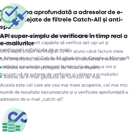
Verificarea aprofundată a adreselor de e-
mail protejate de filtrele Catch-All și anti-
spam
Bouncer este una dintre puținele soluții de verificare a e-
API super-simplu de verificare în timp real a
mailurilor care sunt capabile să verifice set-up-uri și
e-mailurilor
configurații sofisticate de e-mail:
Ultra-rapid și ușor de integrat cu API atunci când factorii cheie
Adrese de e-mail Catch-All găzduite de Google și Microsoft
sunt simplitatea, ușurința de integrare și rezultatele imediate ale
verificării e-mailurilor. Integrați în mai puțin de câteva ore și
Adrese de e-mail protejate de filtrul antispam,
bucurați-vă de puterea de verificare și validare a e-mailurilor.
Adrese de e-mail găzduite de furnizori de nișă.
Acesta este cel care are cea mai mare acoperire, cel mai mic
număr de rezultate necunoscute și o verificare aprofundată a
adreselor de e-mail „catch-all”.