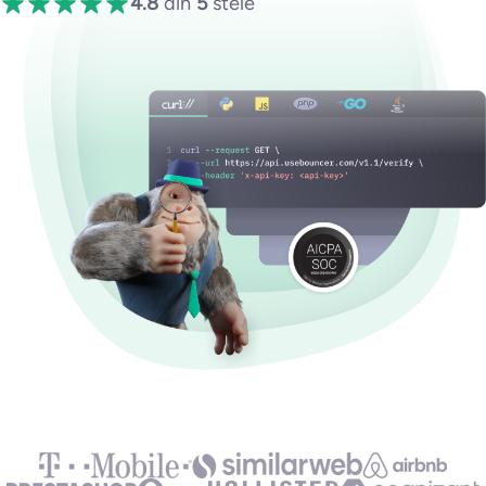
4.8
din
5
stele