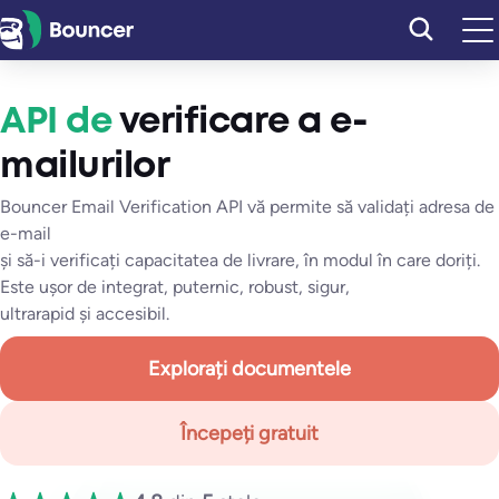
Sari
la
conținut
API de
verificare a e-
mailurilor
Bouncer Email Verification API vă permite să validați adresa de
e-mail
și să-i verificați capacitatea de livrare, în modul în care doriți.
Este ușor de integrat, puternic, robust, sigur,
ultrarapid și accesibil.
Explorați documentele
Începeți gratuit