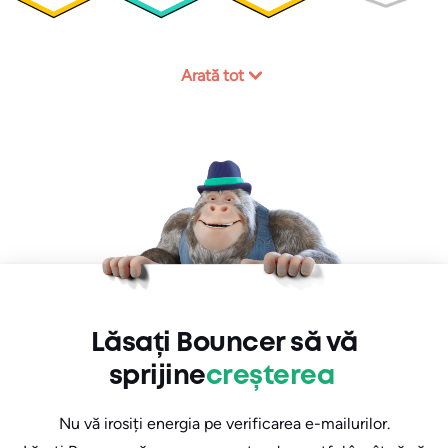
Arată tot
Lăsați Bouncer să vă
sprijine
creșterea
Nu vă irosiți energia pe verificarea e-mailurilor.