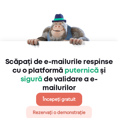
Scăpați de e-mailurile respinse
cu o platformă
puternică
și
sigură
de validare a e-
mailurilor
Începeți gratuit
Rezervați o demonstrație