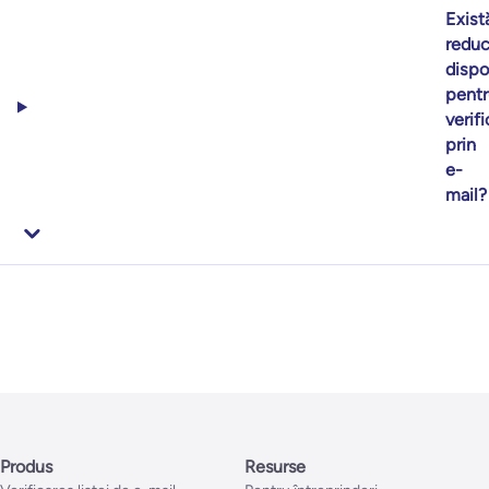
Exist
reduc
dispo
pentr
verif
prin
e-
mail?
Produs
Resurse