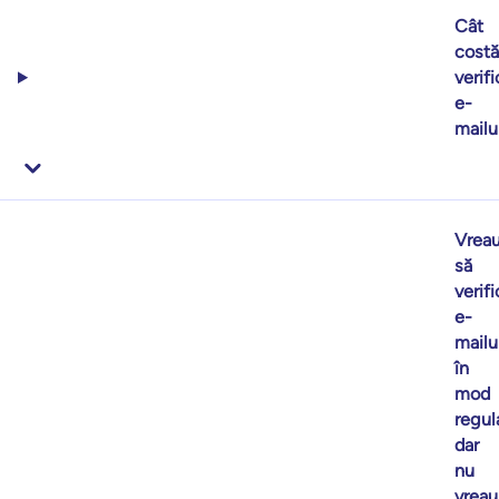
Cât
costă
verif
e-
mailu
Vrea
să
verifi
e-
mailu
în
mod
regul
dar
nu
vreau