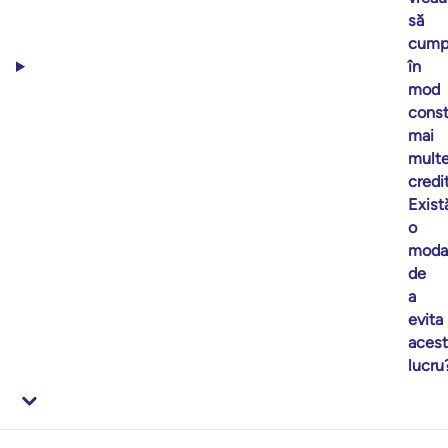
să
cump
în
mod
const
mai
mult
credi
Exist
o
modal
de
a
evita
acest
lucru