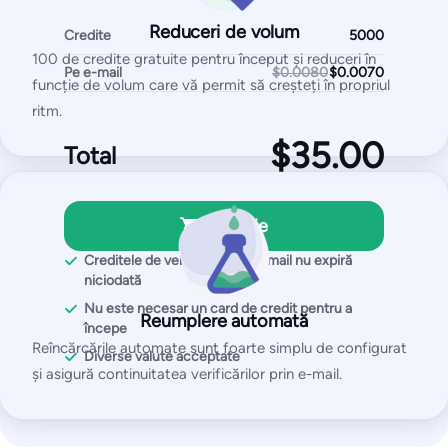
$/lună
Reduceri de volum
250
Abonare
Credite
100 de credite gratuite pentru început și reduceri în
2.500 de
e-mailuri de testare
Monede locale acceptate
Pe e-mail
$0.0080
funcție de volum care vă permit să creșteți în propriul
50
IP-uri / domenii monitorizate
Anulează oricând
ritm.
Total
Începeți gratuit
Cu planul Pro, veți primi:
Achiziție
Teste de plasare în Inbox
Creditele de verificare prin e-mail nu expiră
niciodată
Teste ale listei de blocare a IP-urilor și domeniilor
Nu este necesar un card de credit pentru a
Reumplere automată
Teste SPF și DKIM
începe
Reîncărcările automate sunt foarte simplu de configurat
Test DMARC
Diverse valute acceptate
și asigură continuitatea verificărilor prin e-mail.
Test SpamAssassin
Întreprinderi