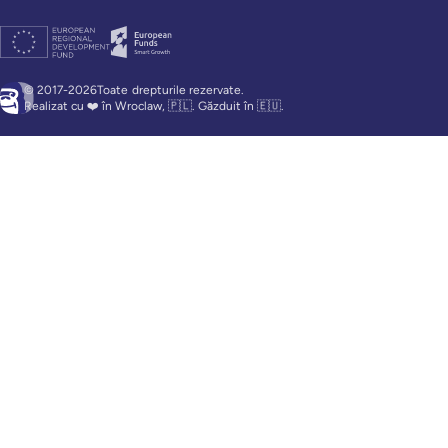
© 2017-2026Toate
drepturile rezervate.
Realizat cu ❤️ în Wroclaw, 🇵🇱. Găzduit în 🇪🇺.