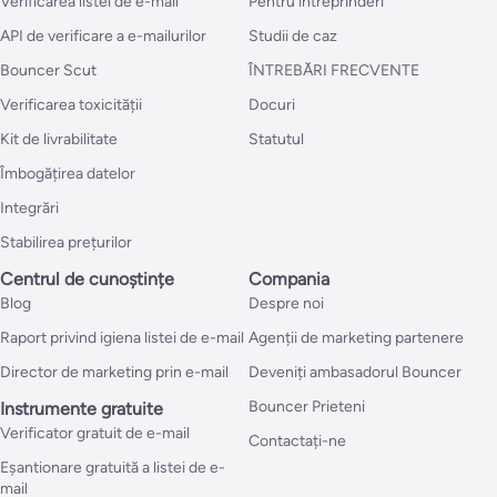
Verificarea listei de e-mail
Pentru întreprinderi
API de verificare a e-mailurilor
Studii de caz
Bouncer Scut
ÎNTREBĂRI FRECVENTE
Verificarea toxicității
Docuri
Kit de livrabilitate
Statutul
Îmbogățirea datelor
Integrări
Stabilirea prețurilor
Centrul de cunoștințe
Compania
Blog
Despre noi
Raport privind igiena listei de e-mail
Agenții de marketing partenere
Director de marketing prin e-mail
Deveniți ambasadorul Bouncer
Bouncer Prieteni
Instrumente gratuite
Verificator gratuit de e-mail
Contactați-ne
Eșantionare gratuită a listei de e-
mail