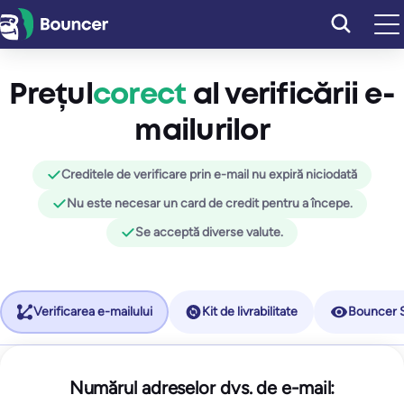
Sari
la
conținut
Prețul
corect
al verificării e-
mailurilor
Creditele de verificare prin e-mail nu expiră niciodată
Nu este necesar un card de credit pentru a începe.
Se acceptă diverse valute.
Verificarea e-mailului
Kit de livrabilitate
Bouncer 
Începător
Numărul adreselor dvs. de e-mail:
Bouncer Shield