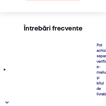
Întrebări frecvente
Pot
achiz
separ
verif
e-
mailu
și
kitul
de
livrab