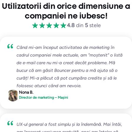
Utilizatorii din orice dimensiune a
Personalizate
companiei ne iubesc!
4.8
din
5
stele
e-mailuri de testare
nelimitate
∞ IP-uri / domenii monitorizate
Când mi-am început activitatea de marketing în
Începeți gratuit
cadrul companiei mele actuale, am "moștenit" o listă
de e-mail care nu mi-a creat decât probleme. Mă
bucur că am găsit Bouncer pentru a mă ajuta să o
Totul de la Pro, plus:
curăț! Mi-a plăcut că pot cumpăra credite și să le
Configurație multi-organizațională
folosesc atunci când am nevoie.
Nona B.
Acorduri personalizate
Director de marketing – Mașini
Manager de cont dedicat
UX-ul general a fost simplu și la îndemână. Mai întâi,