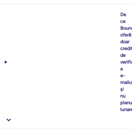
De
ce
Boun
oferă
doar
credi
de
verif
a
e-
mailur
și
nu
planu
lunar