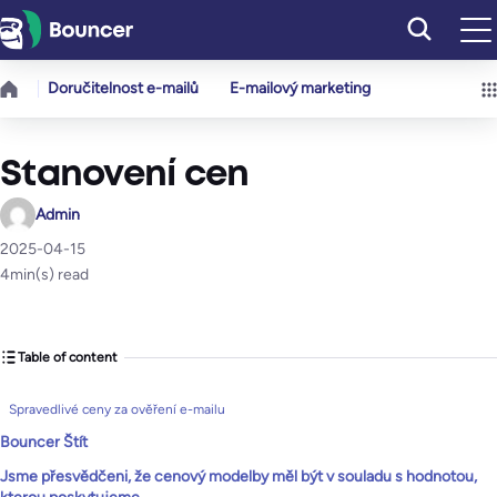
Přeskočit
na
obsah
Doručitelnost e-mailů
E-mailový marketing
Stanovení cen
Admin
2025-04-15
4
min(s) read
Table of content
Spravedlivé ceny za ověření e-mailu
Bouncer Štít
Jsme přesvědčeni, že cenový modelby měl být v souladu s hodnotou,