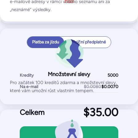
nás
e-mailové adresy v rámci vašeho seznamu ani za
Měsíční kontroly
Testy seznamu blokovaných IP adres a domén
„neznámé“ výsledky.
Testy SPF a DKIM
Špičkové kontroly za hodinu
Test DMARK
Cena za e-mail
Test SpamAssassin
Štít x 1
Platba za jízdu
Měsíční předplatné
Vaše celková částka
Pro
/month
250
USD/měsíc
Množstevní slevy
Kredity
Přihlaste se k odběru na
2 500
testovacích e-mailů
Pro začátek 100 kreditů zdarma a množstevní slevy,
Na e-mail
$0.0080
Podporované místní měny
které vám umožní růst vlastním tempem.
50
sledovaných IP adres / domén
Zrušit kdykoli
Začněte zdarma
Celkem
S tarifem Pro získáte:
Nákup