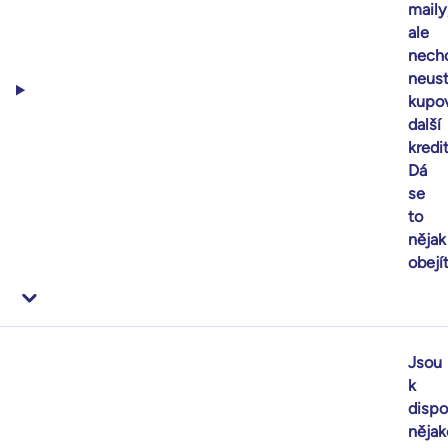
maily
ale
nech
neust
kupo
další
kredit
Dá
se
to
nějak
obejí
Jsou
k
dispo
nějak