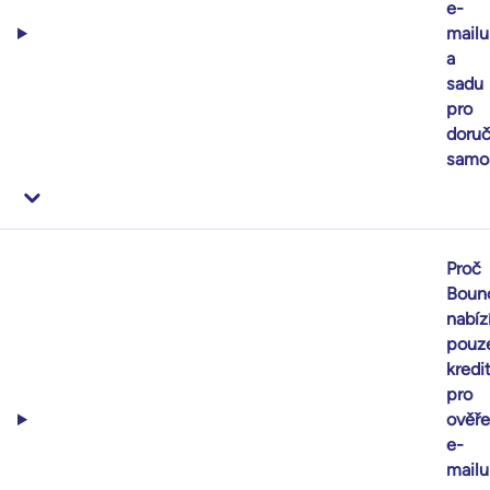
e-
mailu
a
sadu
pro
doruč
samo
Proč
Boun
nabíz
pouz
kredi
pro
ověře
e-
mailu