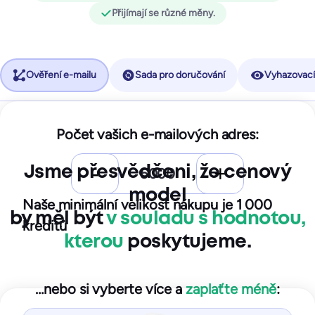
Přijímají se různé měny.
Ověření e-mailu
Sada pro doručování
Vyhazovací 
Startér
Počet vašich e-mailových adres:
Bouncer Štít
Vylepšete své formuláře pomocí ověřování e-mailů v reálném čase
25
USD/měsíc
Jsme přesvědčeni, že cenový
250
testovacích e-mailů
Počet měsíčních kontrol
10
sledovaných IP adres / domén
model
Naše minimální velikost nákupu je 1 000
by měl být
v souladu s
hodnotou,
kreditů
Začněte zdarma
kterou
poskytujeme.
Počet štítů
1
S tarifem Starter získáte:
…nebo si vyberte více a
zaplaťte méně
:
Každý štít může pracovat se samostatnou doménou a konfigurací
Testy umístění ve schránce