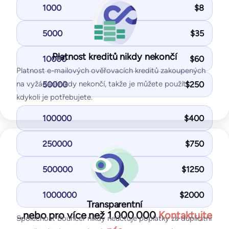
Správa stylů
1000
$
8
Testy seznamu blokovaných IP adres a domén
Umožňuje základní přizpůsobení
Testy SPF a DKIM
5000
$
35
Test DMARK
Vlastní CSS
Test SpamAssassin
Platnost kreditů nikdy nekončí
10000
$
60
Umožňuje pokročilé přizpůsobení pomocí CSS
Platnost e-mailových ověřovacích kreditů zakoupených
na vyžádání nikdy nekončí, takže je můžete použít,
50000
$
250
Nejoblíbenější
Skrýt Powered by Bouncer
Standardní
kdykoli je potřebujete.
Umožňuje skrýt logo „Powered by Bouncer“.
125
USD/měsíc
100000
$
400
1 000
testovacích e-mailů
25
monitorovaných IP adres / domén
250000
$
750
500000
$
1250
Začněte zdarma
Měsíční předplatné
1000000
$
2000
Transparentní
S tarifem Standard získáte:
…nebo pro více než 1 000 000
Kontaktujte
Společnost Bouncer nikdy neúčtuje poplatky za duplicitní
Testy umístění ve schránce