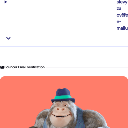
slevy
za
ověře
e-
mailu
Bouncer Email verification