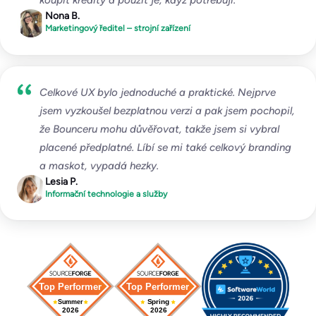
koupit kredity a použít je, když potřebuji.
Vše z řady Pro a navíc:
Nona B.
Víceorganizační uspořádání
Marketingový ředitel – strojní zařízení
Smlouvy na zakázku
Vyhrazený manažer účtu
Celkové UX bylo jednoduché a praktické. Nejprve
jsem vyzkoušel bezplatnou verzi a pak jsem pochopil,
že Bounceru mohu důvěřovat, takže jsem si vybral
placené předplatné. Líbí se mi také celkový branding
a maskot, vypadá hezky.
Lesia P.
Informační technologie a služby