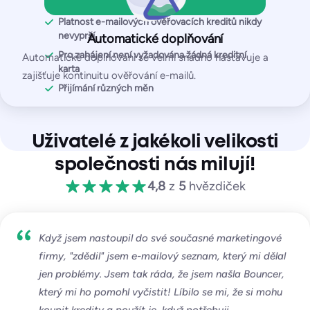
Testy umístění ve schránce
Platnost e-mailových ověřovacích kreditů nikdy
Testy seznamu blokovaných IP adres a domén
nevyprší
Automatické doplňování
Testy SPF a DKIM
Pro zahájení není vyžadována žádná kreditní
Automatické doplňování se velmi snadno nastavuje a
karta
Test DMARC
zajišťuje kontinuitu ověřování e-mailů.
Přijímání různých měn
Test SpamAssassin
Podnik
Uživatelé z jakékoli velikosti
společnosti nás milují!
Vlastní
4,8
z
5
hvězdiček
neomezený počet
testovacích e-mailů
∞ Sledované IP adresy / domény
Když jsem nastoupil do své současné marketingové
firmy, "zdědil" jsem e-mailový seznam, který mi dělal
Začněte zdarma
jen problémy. Jsem tak ráda, že jsem našla Bouncer,
který mi ho pomohl vyčistit! Líbilo se mi, že si mohu