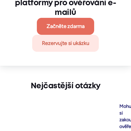
platformy pro ověřování e-
mailů
Začněte zdarma
Rezervujte si ukázku
Nejčastější otázky
Moh
si
zakou
ověře