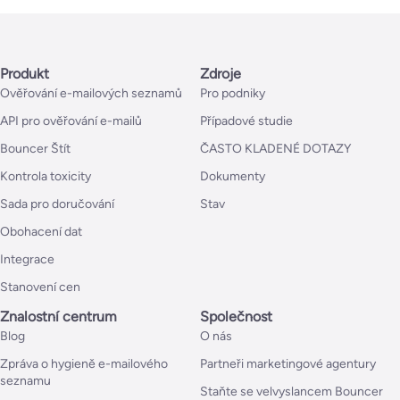
Produkt
Zdroje
Ověřování e-mailových seznamů
Pro podniky
API pro ověřování e-mailů
Případové studie
Bouncer Štít
ČASTO KLADENÉ DOTAZY
Kontrola toxicity
Dokumenty
Sada pro doručování
Stav
Obohacení dat
Integrace
Stanovení cen
Znalostní centrum
Společnost
Blog
O nás
Zpráva o hygieně e-mailového
Partneři marketingové agentury
seznamu
Staňte se velvyslancem Bouncer