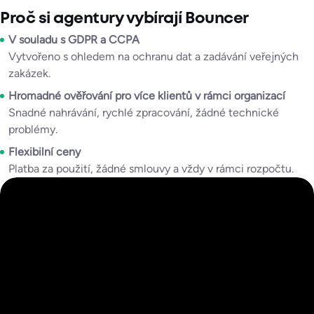
Proč si agentury vybírají Bouncer
V souladu s GDPR a CCPA
Vytvořeno s ohledem na ochranu dat a zadávání veřejných
zakázek.
Hromadné ověřování pro více klientů
v rámci organizací
Snadné nahrávání, rychlé zpracování, žádné technické
problémy.
Flexibilní ceny
Platba za použití, žádné smlouvy a vždy v rámci rozpočtu.