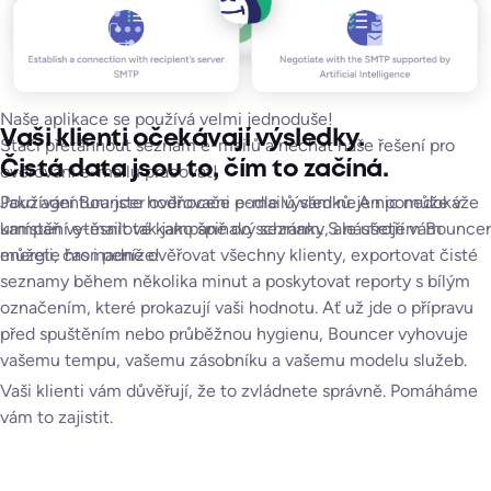
Naše aplikace se používá velmi jednoduše!
Vaši klienti očekávají výsledky.
Stačí přetáhnout seznam e-mailů a nechat naše řešení pro
E-mailové adresy typu Catch-All hostované společnostmi
Čistá data jsou to, čím to začíná.
ověřování e-mailů pracovat!
Google a Microsoft
Používání Bouncer ověřovače e-mailů vám nejen pomůže v
Jako agentura jste hodnoceni podle výsledků. A nic nedokáže
E-mailové adresy chráněné antispamovým filtrem,
umístění e-mailové kampaně do schránky, ale ušetří vám
kampaň vytěsnit tak jako špinavý seznam. S nástrojem Bouncer
energii, čas i peníze!
můžete hromadně ověřovat všechny klienty, exportovat čisté
E-mailové adresy hostované poskytovateli výklenkových
seznamy během několika minut a poskytovat reporty s bílým
služeb.
označením, které prokazují vaši hodnotu. Ať už jde o přípravu
před spuštěním nebo průběžnou hygienu, Bouncer vyhovuje
vašemu tempu, vašemu zásobníku a vašemu modelu služeb.
Vaši klienti vám důvěřují, že to zvládnete správně. Pomáháme
vám to zajistit.