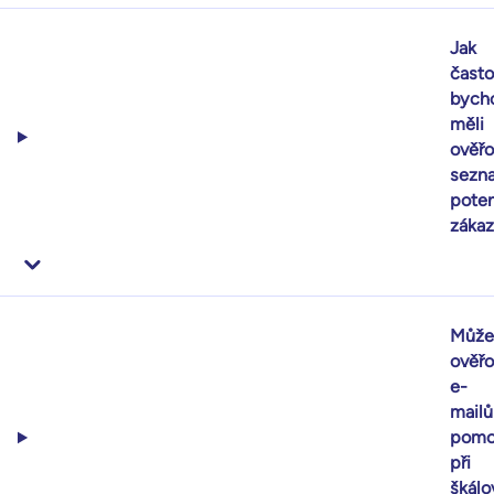
Jak
často
bych
měli
ověřo
sezn
poten
zákaz
Může
ověřo
e-
mailů
pomo
při
škálo