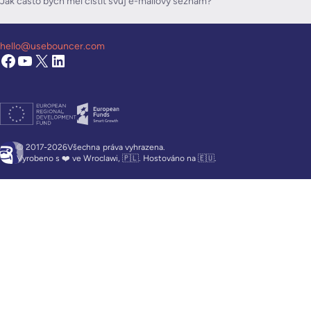
Jak často bych měl čistit svůj e-mailový seznam?
hello@usebouncer.com
© 2017-2026Všechna
práva vyhrazena.
Vyrobeno s ❤️ ve Wroclawi, 🇵🇱. Hostováno na 🇪🇺.