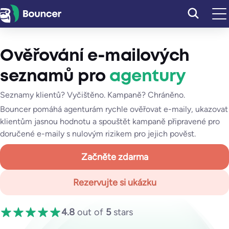
Přeskočit
na
obsah
Ověřování e-mailových
seznamů pro
agentury
Seznamy klientů? Vyčištěno. Kampaně? Chráněno.
Bouncer pomáhá agenturám rychle ověřovat e-maily, ukazovat
klientům jasnou hodnotu a spouštět kampaně připravené pro
doručené e-maily s nulovým rizikem pro jejich pověst.
Začněte zdarma
Rezervujte si ukázku
4.8
out of
5
stars