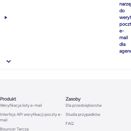
narzę
do
weryf
pocz
e-
mail
dla
agenc
Produkt
Zasoby
Weryfikacja listy e-mail
Dla przedsiębiorstw
Interfejs API weryfikacji poczty e-
Studia przypadków
mail
FAQ
Bouncer Tarcza