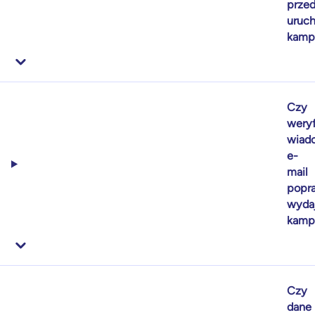
prze
uruc
kamp
Czy
weryf
wiad
e-
mail
popr
wyda
kamp
Czy
dane