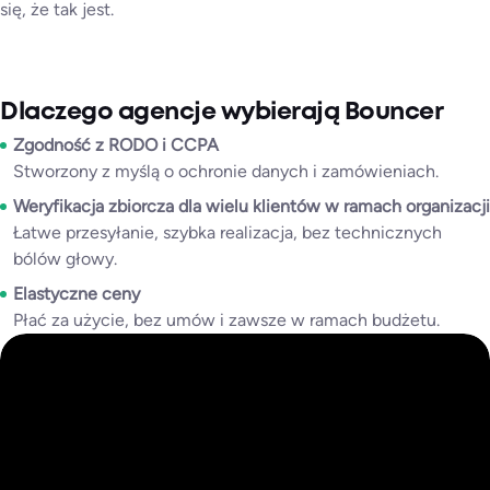
się, że tak jest.
Dlaczego agencje wybierają Bouncer
Zgodność z RODO i CCPA
Stworzony z myślą o ochronie danych i zamówieniach.
Weryfikacja zbiorcza dla wielu klientów
w ramach organizacji
Łatwe przesyłanie, szybka realizacja, bez technicznych
bólów głowy.
Elastyczne ceny
Płać za użycie, bez umów i zawsze w ramach budżetu.