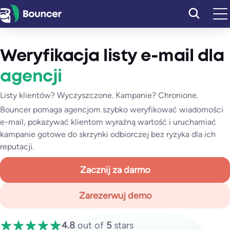
Przejdź
do
treści
Weryfikacja listy e-mail dla
agencji
Listy klientów? Wyczyszczone. Kampanie? Chronione.
Bouncer pomaga agencjom szybko weryfikować wiadomości
e-mail, pokazywać klientom wyraźną wartość i uruchamiać
kampanie gotowe do skrzynki odbiorczej bez ryzyka dla ich
reputacji.
Zacznij za darmo
Zarezerwuj demo
4.8
out of
5
stars