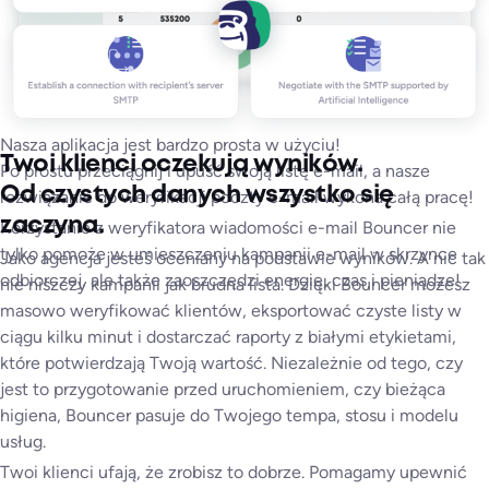
Nasza aplikacja jest bardzo prosta w użyciu!
Twoi klienci oczekują wyników.
Po prostu przeciągnij i upuść swoją listę e-mail, a nasze
Od czystych danych wszystko się
rozwiązanie do weryfikacji poczty e-mail wykona całą pracę!
Adresy e-mail Catch-All hostowane przez Google i Microsoft
zaczyna.
Korzystanie z weryfikatora wiadomości e-mail Bouncer nie
Adresy e-mail chronione filtrem antyspamowym,
tylko pomoże w umieszczeniu kampanii e-mail w skrzynce
Jako agencja jesteś oceniany na podstawie wyników. A nic tak
odbiorczej, ale także zaoszczędzi energię, czas i pieniądze!
Adresy e-mail hostowane przez niszowych dostawców.
nie niszczy kampanii jak brudna lista. Dzięki Bouncer możesz
masowo weryfikować klientów, eksportować czyste listy w
ciągu kilku minut i dostarczać raporty z białymi etykietami,
które potwierdzają Twoją wartość. Niezależnie od tego, czy
jest to przygotowanie przed uruchomieniem, czy bieżąca
higiena, Bouncer pasuje do Twojego tempa, stosu i modelu
usług.
Twoi klienci ufają, że zrobisz to dobrze. Pomagamy upewnić