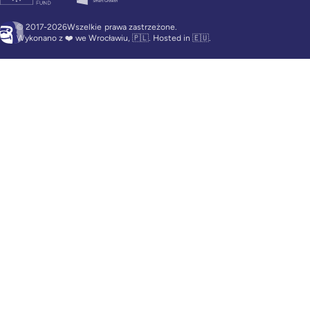
© 2017-2026Wszelkie
prawa zastrzeżone.
Wykonano z ❤️ we Wrocławiu, 🇵🇱. Hosted in 🇪🇺.