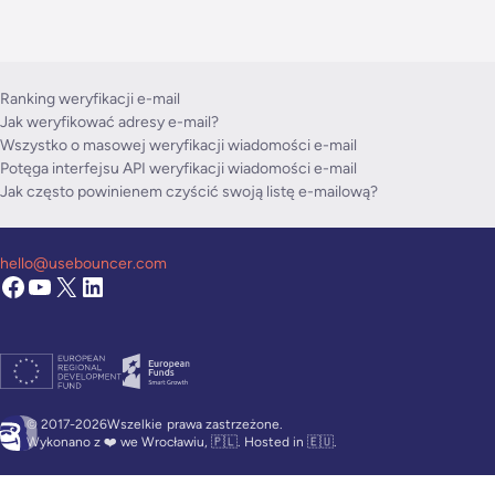
Ranking weryfikacji e-mail
Jak weryfikować adresy e-mail?
Wszystko o masowej weryfikacji wiadomości e-mail
Potęga interfejsu API weryfikacji wiadomości e-mail
Jak często powinienem czyścić swoją listę e-mailową?
hello@usebouncer.com
© 2017-2026Wszelkie
prawa zastrzeżone.
Wykonano z ❤️ we Wrocławiu, 🇵🇱. Hosted in 🇪🇺.