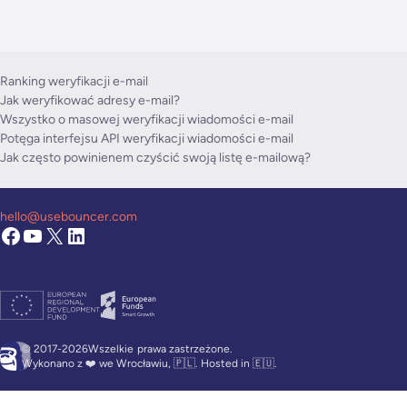
Ranking weryfikacji e-mail
Jak weryfikować adresy e-mail?
Wszystko o masowej weryfikacji wiadomości e-mail
Potęga interfejsu API weryfikacji wiadomości e-mail
Jak często powinienem czyścić swoją listę e-mailową?
hello@usebouncer.com
© 2017-2026Wszelkie
prawa zastrzeżone.
Wykonano z ❤️ we Wrocławiu, 🇵🇱. Hosted in 🇪🇺.