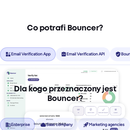
Co potrafi Bouncer?
Email Verification App
Email Verification API
Boun
Dla kogo przeznaczony jest
Bouncer?
Nie ma więcej tarć, więcej przychodów.
Enterprise
Saas company
Marketing agencies