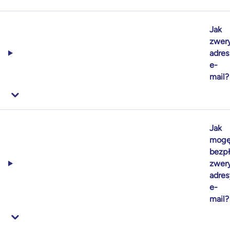
Jak
zwer
adres
e-
mail?
Jak
mog
bezpł
zwer
adres
e-
mail?