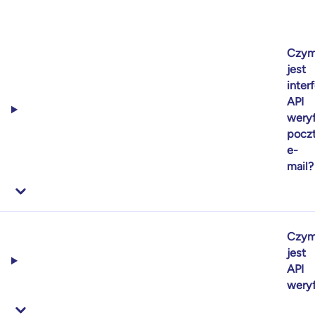
Czy
jest
interf
API
weryf
pocz
e-
mail?
Czy
jest
API
weryf