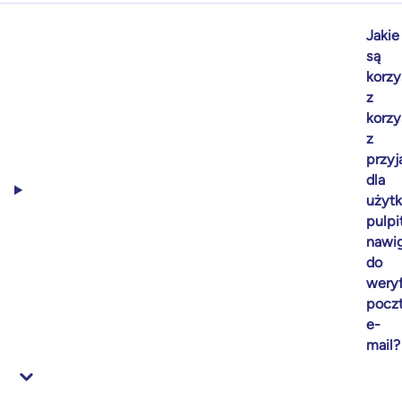
Jakie
są
korzy
z
korzy
z
przy
dla
użyt
pulpi
nawi
do
weryf
pocz
e-
mail?