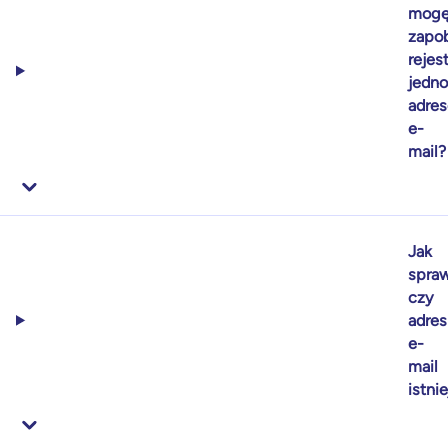
mog
zapo
rejest
jedn
adre
e-
mail?
Jak
spraw
czy
adres
e-
mail
istni