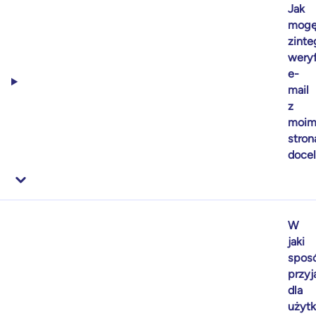
Jak
mog
zint
weryf
e-
mail
z
moim
stron
doce
W
jaki
spos
przyj
dla
użyt