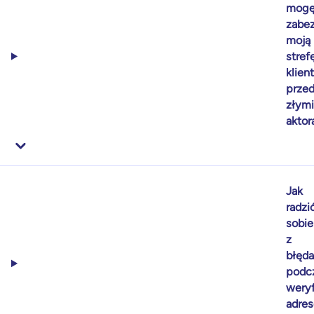
mog
zabe
moją
stref
klien
prze
złymi
aktor
Jak
radzi
sobie
z
błęd
podc
weryf
adre