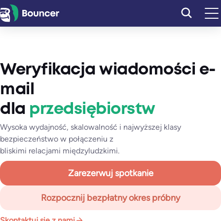
Przejdź
do
treści
Weryfikacja wiadomości e-
mail
dla
przedsiębiorstw
Wysoka wydajność, skalowalność i najwyższej klasy
bezpieczeństwo w połączeniu z
bliskimi relacjami międzyludzkimi.
Zarezerwuj spotkanie
Rozpocznij bezpłatny okres próbny
Skontaktuj się z nami