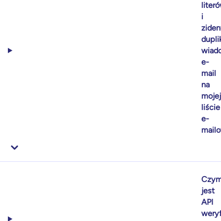
liter
i
ziden
dupli
wiad
e-
mail
na
mojej
liście
e-
mail
Czy
jest
API
weryf