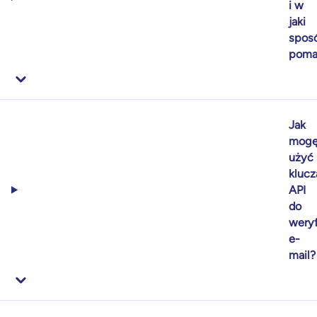
i w
jaki
spos
poma
Jak
mog
użyć
klucz
API
do
weryf
e-
mail?