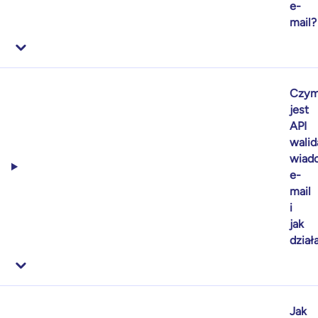
e-
mail?
Czy
jest
API
walid
wiad
e-
mail
i
jak
dział
Jak