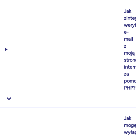
Jak
zint
weryf
e-
mail
z
moją
stron
inter
za
pomo
PHP?
Jak
mog
wyła