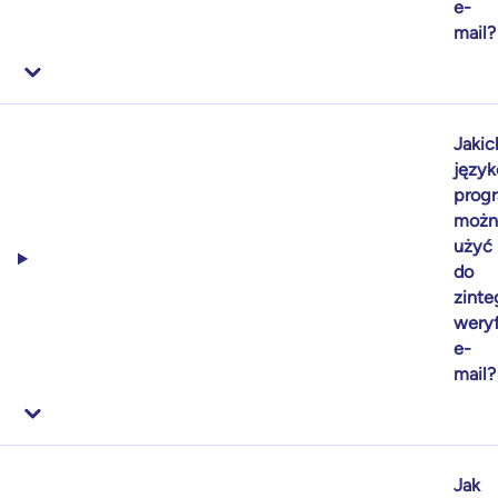
e-
mail?
Jakic
języ
prog
możn
użyć
do
zinte
weryf
e-
mail?
Jak