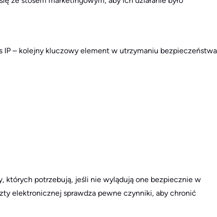
 się ze stosem marketingowym, aby ich działanie było
s IP – kolejny kluczowy element w utrzymaniu bezpieczeństwa
 których potrzebują, jeśli nie wylądują one bezpiecznie w
zty elektronicznej sprawdza pewne czynniki, aby chronić