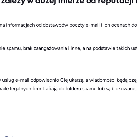
zależy w dużej mierze od reputacj
 na informacjach od dostawców poczty e-mail i ich ocenach d
nie spamu, brak zaangażowania i inne, a na podstawie takich us
y usług e-mail odpowiednio Cię ukarzą, a wiadomości będą czę
maile legalnych firm trafiają do folderu spamu lub są blokowane