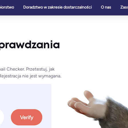
biorstwo
Doradztwo w zakresie dostarczalności
O nas
Zas
sprawdzania
il Checker. Przetestuj, jak
ejestracja nie jest wymagana.
Verify