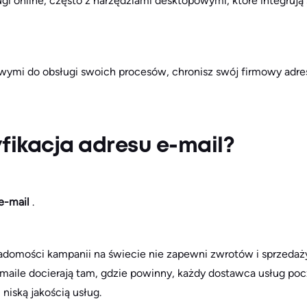
gi online, często z narzędziami desktopowymi, które integrują
wymi do obsługi swoich procesów, chronisz swój firmowy adre
fikacja adresu e-mail?
e-mail
.
adomości kampanii na świecie nie zapewni zwrotów i sprzedaży,
maile docierają tam, gdzie powinny, każdy dostawca usług poc
iską jakością usług.