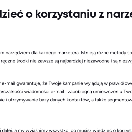
zieć o korzystaniu z nar
m narzędziem dla każdego marketera. Istnieją różne metody sp
 ręczne środki nie zawsze są najbardziej niezawodne i są niez
 e-mail gwarantuje, że Twoje kampanie wylądują w prawidłowe
arczalności wiadomości e-mail i zapobiegną umieszczeniu Twoj
ie i utrzymywanie bazy danych kontaktów, a także segmentowa
aj dalej, a my wyjaśnimy wszystko, co musisz wiedzieć o korzys