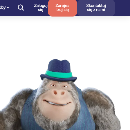
Zaloguj
Zarejes
Skontaktuj
oby
się
truj się
się z nami