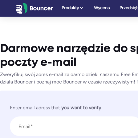
Przejdź
Produkty
Wycena
Przedsię
do
treści
Darmowe narzędzie do 
poczty e-mail
Zweryfikuj swój adres e-mail za darmo dzięki naszemu Free Ema
działa Bouncer i poznaj moc Bouncer w czasie rzeczywistym! R
Enter email adress that
you want to verify