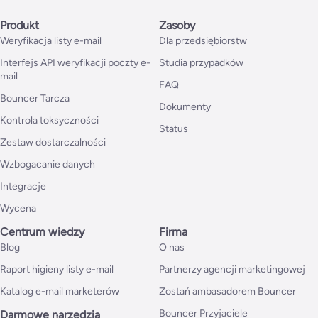
Produkt
Zasoby
Weryfikacja listy e-mail
Dla przedsiębiorstw
Interfejs API weryfikacji poczty e-
Studia przypadków
mail
FAQ
Bouncer Tarcza
Dokumenty
Kontrola toksyczności
Status
Zestaw dostarczalności
Wzbogacanie danych
Integracje
Wycena
Centrum wiedzy
Firma
Blog
O nas
Raport higieny listy e-mail
Partnerzy agencji marketingowej
Katalog e-mail marketerów
Zostań ambasadorem Bouncer
Bouncer Przyjaciele
Darmowe narzędzia