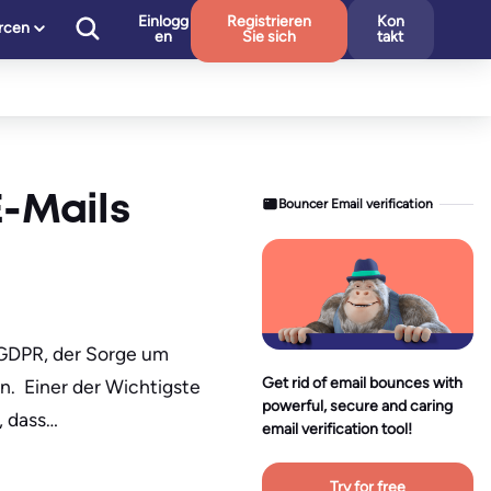
Einlogg
Registrieren
Kon
rcen
en
Sie sich
takt
E-Mails
Bouncer Email verification
 GDPR, der Sorge um
Get rid of email bounces with
. ​ Einer der Wichtigste
powerful, secure and caring
, dass…
email verification tool!
Try for free