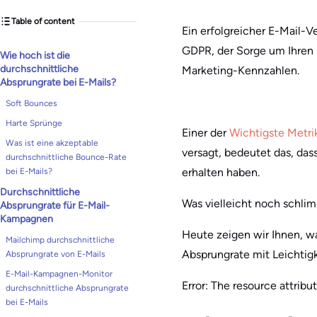
Table of content
Ein erfolgreicher E-Mail-
GDPR, der Sorge um Ihren R
Wie hoch ist die
durchschnittliche
Marketing-Kennzahlen.
Absprungrate bei E-Mails?
Soft Bounces
Harte Sprünge
Einer der
Wichtigste Metr
Was ist eine akzeptable
versagt, bedeutet das, das
durchschnittliche Bounce-Rate
erhalten haben.
bei E-Mails?
Durchschnittliche
Was vielleicht noch schli
Absprungrate für E-Mail-
Kampagnen
Heute zeigen wir Ihnen, wa
Mailchimp durchschnittliche
Absprungrate mit Leichtig
Absprungrate von E-Mails
E-Mail-Kampagnen-Monitor
Error: The resource attribute
durchschnittliche Absprungrate
bei E-Mails