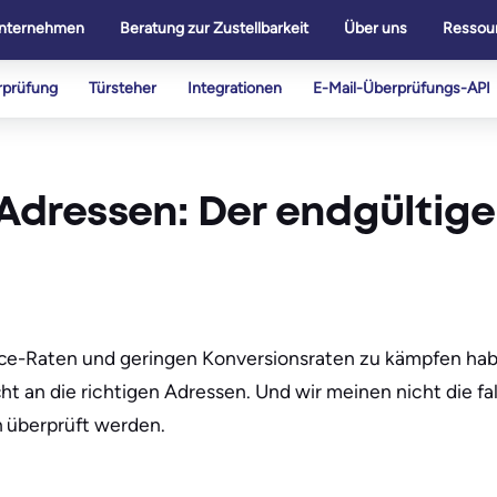
nternehmen
Beratung zur Zustellbarkeit
Über uns
Ressou
rprüfung
Türsteher
Integrationen
E-Mail-Überprüfungs-API
-Adressen: Der endgültige
nce-Raten und geringen Konversionsraten zu kämpfen hab
t an die richtigen Adressen. Und wir meinen nicht die fal
n überprüft werden.