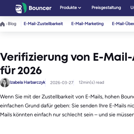
Zum
Produkte
Preisgestaltung
U
Inhalt
springen
Blog
E-Mail-Zustellbarkeit
E-Mail-Marketing
E-Mail-Übe
Verifizierung von E-Mail
für 2026
Izabela Harbarczyk
12
min(s) read
2026-03-27
Wenn Sie mit der Zustellbarkeit von E-Mails, hohen Bou
einfachen Grund dafür geben: Sie senden Ihre E-Mails nich
Mails könnten einfach nur schlecht sein – und sie müsse