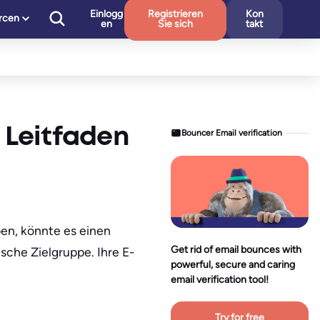
Einlogg
Registrieren
Kon
rcen
en
Sie sich
takt
 Leitfaden
Bouncer Email verification
en, könnte es einen
Get rid of email bounces with
sche Zielgruppe. Ihre E-
powerful, secure and caring
email verification tool!
Try for free