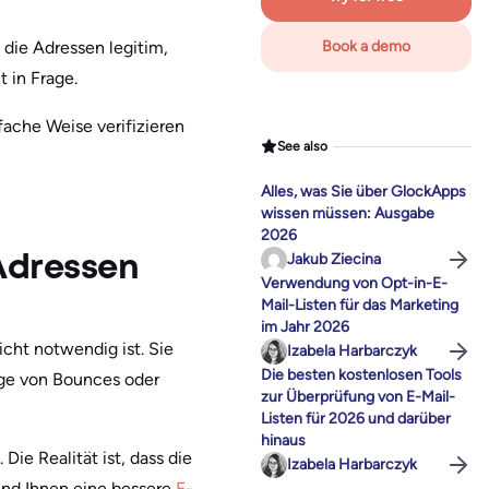
 die Adressen legitim,
Book a demo
t in Frage.
fache Weise verifizieren
See also
Alles, was Sie über GlockApps
wissen müssen: Ausgabe
2026
Jakub Ziecina
Adressen
Verwendung von Opt-in-E-
Mail-Listen für das Marketing
im Jahr 2026
cht notwendig ist. Sie
Izabela Harbarczyk
Die besten kostenlosen Tools
age von Bounces oder
zur Überprüfung von E-Mail-
Listen für 2026 und darüber
hinaus
ie Realität ist, dass die
Izabela Harbarczyk
nd Ihnen eine bessere
E-