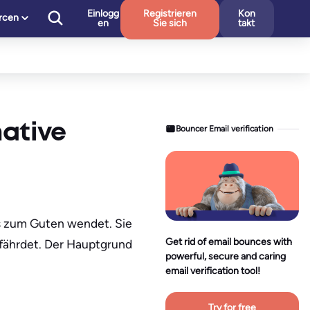
Einlogg
Registrieren
Kon
rcen
en
Sie sich
takt
mative
Bouncer Email verification
les zum Guten wendet. Sie
Get rid of email bounces with
gefährdet. Der Hauptgrund
powerful, secure and caring
email verification tool!
Try for free