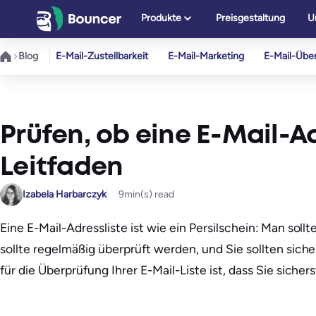
Zum
Produkte
Preisgestaltung
U
Inhalt
springen
Blog
E-Mail-Zustellbarkeit
E-Mail-Marketing
E-Mail-Übe
Prüfen, ob eine E-Mail-Ad
Leitfaden
Izabela Harbarczyk
9
min(s) read
Eine E-Mail-Adressliste ist wie ein Persilschein: Man soll
sollte regelmäßig überprüft werden, und Sie sollten sich
für die Überprüfung Ihrer E-Mail-Liste ist, dass Sie sicher