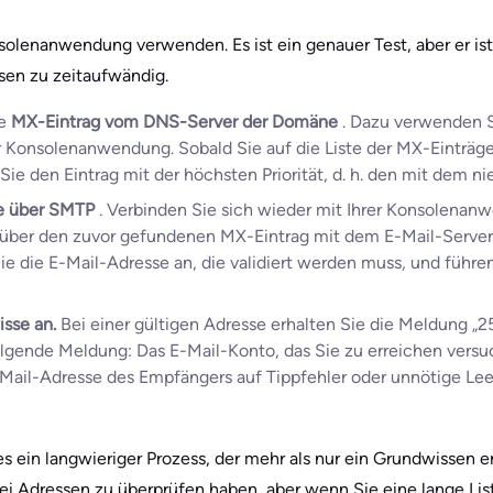
olenanwendung verwenden. Es ist ein genauer Test, aber er ist
ssen zu zeitaufwändig.
ie
MX-Eintrag vom DNS-Server der Domäne
. Dazu verwenden 
r Konsolenanwendung. Sobald Sie auf die Liste der MX-Einträg
Sie den Eintrag mit der höchsten Priorität, d. h. den mit dem ni
se über SMTP
. Verbinden Sie sich wieder mit Ihrer Konsolena
ber den zuvor gefundenen MX-Eintrag mit dem E-Mail-Server u
 die E-Mail-Adresse an, die validiert werden muss, und führen 
isse an.
Bei einer gültigen Adresse erhalten Sie die Meldung „2
lgende Meldung: Das E-Mail-Konto, das Sie zu erreichen versuch
E-Mail-Adresse des Empfängers auf Tippfehler oder unnötige Le
es ein langwieriger Prozess, der mehr als nur ein Grundwissen erf
ei Adressen zu überprüfen haben, aber wenn Sie eine lange Lis