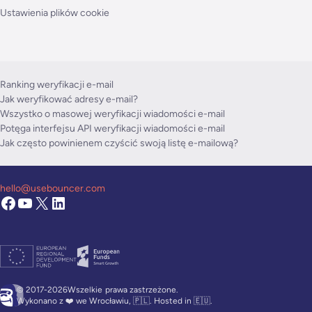
Ustawienia plików cookie
Ranking weryfikacji e-mail
Jak weryfikować adresy e-mail?
Wszystko o masowej weryfikacji wiadomości e-mail
Potęga interfejsu API weryfikacji wiadomości e-mail
Jak często powinienem czyścić swoją listę e-mailową?
hello@usebouncer.com
© 2017-2026Wszelkie
prawa zastrzeżone.
Wykonano z ❤️ we Wrocławiu, 🇵🇱. Hosted in 🇪🇺.