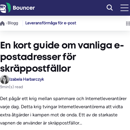
Hoppa
till
innehåll
Blogg
Leveransförmåga för e-post
En kort guide om vanliga e-
postadresser för
skräppostfällor
Izabela Harbarczyk
9
min(s) read
Det pågår ett krig mellan spammare och Internetleverantörer
varje dag. Detta krig tvingar Internetleverantörerna att vidta
extra åtgärder i kampen mot de onda. Ett av de starkaste
vapnen de använder är skräppostfällor…