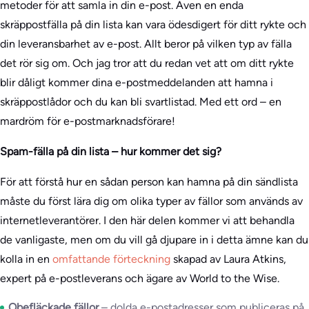
metoder för att samla in din e-post. Även en enda
skräppostfälla på din lista kan vara ödesdigert för ditt rykte och
din leveransbarhet av e-post. Allt beror på vilken typ av fälla
det rör sig om. Och jag tror att du redan vet att om ditt rykte
blir dåligt kommer dina e-postmeddelanden att hamna i
skräppostlådor och du kan bli svartlistad. Med ett ord – en
mardröm för e-postmarknadsförare!
Spam-fälla på din lista – hur kommer det sig?
För att förstå hur en sådan person kan hamna på din sändlista
måste du först lära dig om olika typer av fällor som används av
internetleverantörer. I den här delen kommer vi att behandla
de vanligaste, men om du vill gå djupare in i detta ämne kan du
kolla in en
omfattande förteckning
skapad av Laura Atkins,
expert på e-postleverans och ägare av World to the Wise.
Obefläckade fällor
– dolda e-postadresser som publiceras på