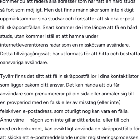
kommer du att radera alla adresser som har fått en hård studs
så fort som möjligt. Men det finns människor som inte riktigt
uppmärksammar sina studsar och fortsätter att skicka e-post
till skräppostfällan. Snart kommer de inte längre att få en hård
studs, utan kommer istället att hamna under
internetleverantörens radar som en misskötsam avsändare.
Detta tillvägagångssätt har utformats för att hitta och bestraffa
oansvariga avsändare.
Tyvärr finns det sätt att få in skräppostfällor i dina kontaktlistor
som ligger bakom ditt ansvar. Det kan hända att du får
användare som prenumererar på din sida eller anmäler sig till
en provperiod med en falsk eller av misstag (eller inte)
felskriven e-postadress, som oturligt nog kan vara en fälla.
Ännu värre – någon som inte gillar ditt arbete, eller till och
med en konkurrent, kan avsiktligt använda en skräppostfälla för
att skicka ett e-postmeddelande under registreringsprocessen.