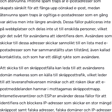
och återvunna. Pristine spam traps är e-postadresser som
skapats särskilt för att fånga upp oönskad e-post, medan
återvunna spam traps är ogiltiga e-postadresser som en gång
var aktiva men inte längre används. Dessa fällor publiceras inte
på webbplatser och delas inte ut till enskilda personer, vilket
gör det svårt för avsändarna att identifiera dem. Avsändare som
skickar till dessa adresser skickar sannolikt till en lista med e-
postadresser som har sammanställts utan tillstånd, även kallad
kontaktlista, och som har ett dåligt rykte som avsändare.
Att skicka till en skräppostfälla kan leda till att avsändarens
domän markeras som en källa till skräpposttrafik, vilket leder
till att leveransfrekvensen minskar och att risken ökar att e-
postmeddelanden hamnar i mottagarnas skräppostmapp.
Internetleverantörer och ESP:er använder dessa fällor för att
identifiera och blockera IP-adresser som skickar en stor mängd
skräppost samt falska adresser, falska domäner och IP-adresser