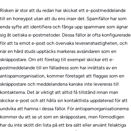
Risken är stor att du redan har skickat ett e-postmeddelande
till en honeypot utan att du ens inser det. Spamfällor har som
enda syfte att identifiera och fånga upp spammare som ägnar
sig åt oetiska e-postmetoder. Dessa fällor är ofta konfigurerade
för att ta emot e-post och övervaka leveranshastigheten, och
när en hård studs upptäcks markeras avsändaren som en
skräppostare. Om ett företag till exempel skickar ett e-
postmeddelande till en fälladress som har inrättats av en
antispamorganisation, kommer företaget att flaggas som en
skräppostare och meddelandena kanske inte levereras till
kontakterna. Det är viktigt att alltid få tillstånd innan man
skickar e-post och att hålla sin kontaktlista uppdaterad för att
undvika att hamna i dessa fällor. För antispamorganisationerna
kommer du att se ut som en skräppostare, men förmodligen
har du inte skött din lista på ett bra sätt eller använt felaktiga