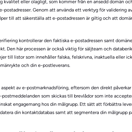
låg kvalitet eller olagligt, som kommer från en ansedd domän o
lla e-postadresser. Genom att använda ett verktyg för validering a
lper till att säkerställa att e-postadressen är giltig och att dom
erifiering kontrollerar den faktiska e-postadressen samt domänen
kt. Den här processen är också viktig för säljteam och databerik
 till listor som innehåller falska, felskrivna, inaktuella eller i
omänrykte och din e-postleverans.
sk aspekt av e-postmarknadsföring, eftersom den direkt påverkar
e-postmeddelanden som skickas till brevlådor som inte acceptera
skat engagemang hos din målgrupp. Ett sätt att förbättra leve
atera din kontaktdatabas samt att segmentera din målgrupp på 