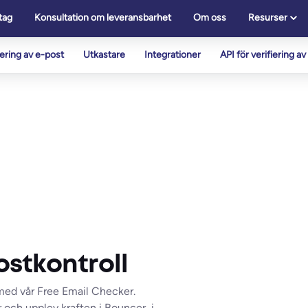
tag
Konsultation om leveransbarhet
Om oss
Resurser
iering av e-post
Utkastare
Integrationer
API för verifiering a
ostkontroll
 med vår Free Email Checker.
 och upplev kraften i Bouncer, i