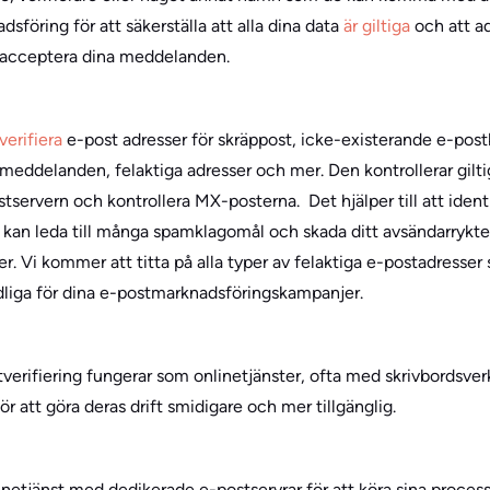
dsföring för att säkerställa att alla dina data
är giltiga
och att a
an acceptera dina meddelanden.
verifiera
e-post adresser för skräppost, icke-existerande e-postko
tmeddelanden, felaktiga adresser och mer. Den kontrollerar gilt
tservern och kontrollera MX-posterna. Det hjälper till att identi
 kan leda till många spamklagomål och skada ditt avsändarrykte
. Vi kommer att titta på alla typer av felaktiga e-postadresser
adliga för dina e-postmarknadsföringskampanjer.
tverifiering fungerar som onlinetjänster, ofta med skrivbordsv
r att göra deras drift smidigare och mer tillgänglig.
etjänst med dedikerade e-postservrar för att köra sina process