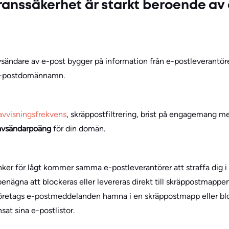
ranssäkerhet är starkt beroende a
vsändare av e-post bygger på information från e-postleverantö
t e-postdomännamn.
avvisningsfrekvens
, skräppostfiltrering, brist på engagemang m
avsändarpoäng
för din domän.
ker för lågt kommer samma e-postleverantörer att straffa dig 
ägna att blockeras eller levereras direkt till skräppostmappen i
a företags e-postmeddelanden hamna i en skräppostmapp eller blo
sat sina e-postlistor.