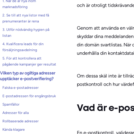
1. När de är nya inom
och är otroligt tidskrävande
marknadsföring
2. Se till att nya listor med få
prenumeranter är rena
Genom att använda en välre
3. Utför nödvändig hygien på
skyddar dina meddelanden f
listan
din domän svartlistas. När d
4. Kvalificera leads för din
försäljningsavdelning
underhålla din kontaktdat
5. För att kontrollera att
pågående kampanjer ger resultat
Vilken typ av ogiltiga adresser
Om dessa skäl inte är tillrä
upptäcker e-postverifiering?
postkontroll och hur värdef
Falska e-postadresser
E-postadressen för engångsbruk
Spamfällor
Vad är e-pos
Adresser för alla
Rollbaserade adresser
Kända klagare
En e-postkontroll, valider