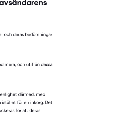
v avsändarens
rer och deras bedömningar
ed mera, och utifrån dessa
i enlighet därmed, med
stället för en inkorg. Det
ckeras för att deras