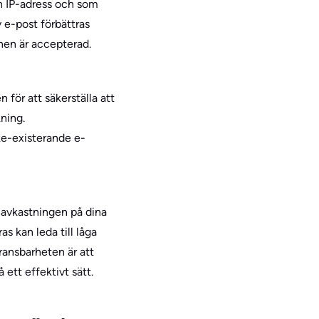
ch IP-adress och som
v e-post förbättras
änen är accepterad.
 för att säkerställa att
ning.
cke-existerande e-
 avkastningen på dina
s kan leda till låga
ransbarheten är att
ett effektivt sätt.