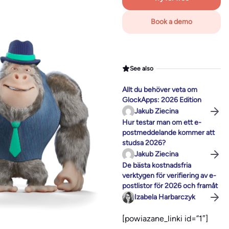
Book a demo
See also
Allt du behöver veta om
GlockApps: 2026 Edition
Jakub Ziecina
Hur testar man om ett e-
postmeddelande kommer att
studsa 2026?
Jakub Ziecina
De bästa kostnadsfria
verktygen för verifiering av e-
postlistor för 2026 och framåt
Izabela Harbarczyk
[powiazane_linki id=”1″]