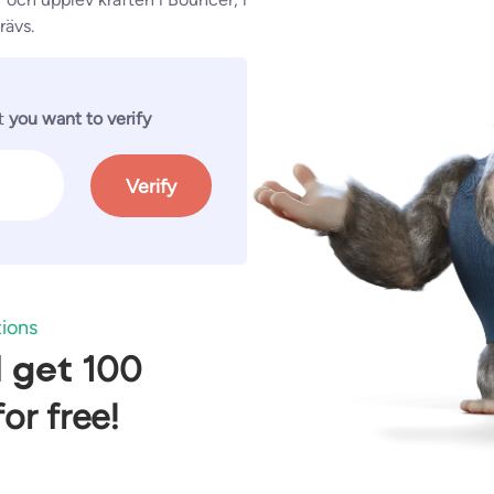
rävs.
at
you want to verify
Verify
tions
100
d get
for free!