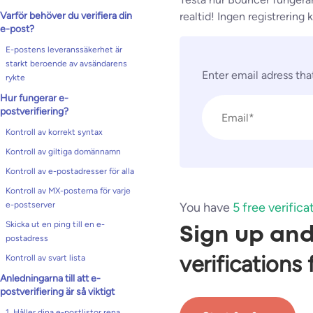
Varför behöver du verifiera din
realtid! Ingen registrering k
e-post?
E-postens leveranssäkerhet är
starkt beroende av avsändarens
Enter email adress th
rykte
Hur fungerar e-
postverifiering?
Kontroll av korrekt syntax
Kontroll av giltiga domännamn
Kontroll av e-postadresser för alla
Kontroll av MX-posterna för varje
e-postserver
You have
5 free verifica
Skicka ut en ping till en e-
Sign up an
postadress
verifications 
Kontroll av svart lista
Anledningarna till att e-
postverifiering är så viktigt
1. Håller dina e-postlistor rena,