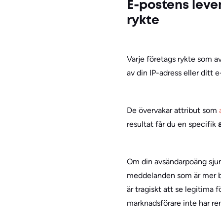
E-postens leve
rykte
Varje företags rykte som a
av din IP-adress eller dit
De övervakar attribut som
resultat får du en specifik
Om din avsändarpoäng sjun
meddelanden som är mer ben
är tragiskt att se legitim
marknadsförare inte har ren