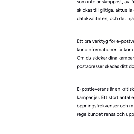
som inte är skräppost, av 
skickas till giltiga, aktue
datakvaliteten, och det hjä
Ett bra verktyg för e-postv
kundinformationen är korre
Om du skickar dina kampanjer
postadresser skadas ditt d
E-postleverans är en kriti
kampanjer. Ett stort antal 
öppningsfrekvenser och min
regelbundet rensa och uppd