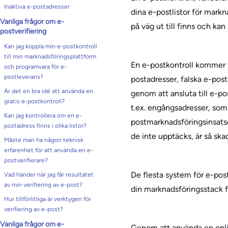
Inaktiva e-postadresser
dina e-postlistor för markna
Vanliga frågor om e-
på väg ut till finns och k
postverifiering
Kan jag koppla min e-postkontroll
till min marknadsföringsplattform
En e-postkontroll kommer
och programvara för e-
postleverans?
postadresser, falska e-pos
Är det en bra idé att använda en
genom att ansluta till e-pos
gratis e-postkontroll?
t.ex. engångsadresser, som
Kan jag kontrollera om en e-
postmarknadsföringsinsatser
postadress finns i olika listor?
de inte upptäcks, är så sk
Måste man ha någon teknisk
erfarenhet för att använda en e-
postverifierare?
De flesta system för e-pos
Vad händer när jag får resultatet
av min verifiering av e-post?
din marknadsföringsstack fö
Hur tillförlitliga är verktygen för
verifiering av e-post?
Vanliga frågor om e-
Genom att använda en onlin