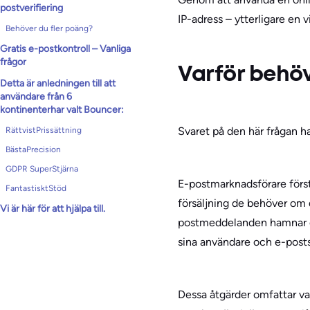
postverifiering
IP-adress – ytterligare en vi
Behöver du fler poäng?
Gratis e-postkontroll – Vanliga
frågor
Varför behöv
Detta är anledningen till att
användare från 6
kontinenterhar valt Bouncer:
Svaret på den här frågan 
RättvistPrissättning
BästaPrecision
GDPR SuperStjärna
E-postmarknadsförare förs
FantastisktStöd
försäljning de behöver om d
Vi är här för att hjälpa till.
postmeddelanden hamnar där
sina användare och e-postse
Dessa åtgärder omfattar va