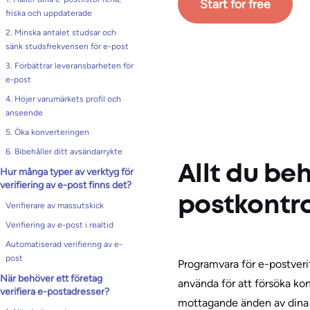
Start for free
friska och uppdaterade
2. Minska antalet studsar och
sänk studsfrekvensen för e-post
3. Förbättrar leveransbarheten för
e-post
4. Höjer varumärkets profil och
anseende
5. Öka konverteringen
6. Bibehåller ditt avsändarrykte
Allt du be
Hur många typer av verktyg för
verifiering av e-post finns det?
postkontro
Verifierare av massutskick
Verifiering av e-post i realtid
Automatiserad verifiering av e-
post
Programvara för e-postverif
När behöver ett företag
använda för att försöka kon
verifiera e-postadresser?
mottagande änden av dina m