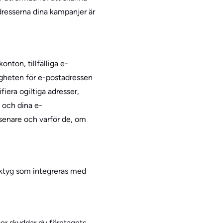
dresserna dina kampanjer är
nton, tillfälliga e-
igheten för e-postadressen
fiera ogiltiga adresser,
 och dina e-
 senare och varför de, om
erktyg som integreras med
er skyddar du företagets