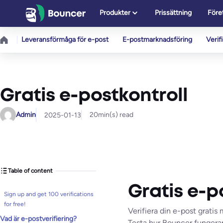
Hoppa
Produkter
Prissättning
Före
till
innehåll
Leveransförmåga för e-post
E-postmarknadsföring
Verif
Gratis e-postkontroll
Admin
20
min(s) read
2025-01-13
Table of content
Gratis e-p
Sign up and get 100 verifications
for free!
Verifiera din e-post gratis
Vad är e-postverifiering?
Testa hur Bouncer fungerar