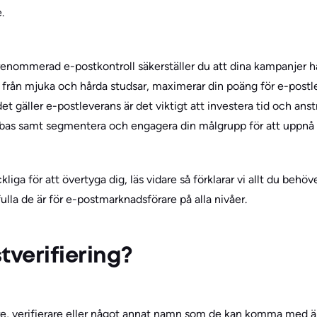
.
nommerad e-postkontroll säkerställer du att dina kampanjer ham
rån mjuka och hårda studsar, maximerar din poäng för e-postle
et gäller e-postleverans är det viktigt att investera tid och ans
abas samt segmentera och engagera din målgrupp för att uppnå 
ckliga för att övertyga dig, läs vidare så förklarar vi allt du beh
ulla de är för e-postmarknadsförare på alla nivåer.
tverifiering?
are, verifierare eller något annat namn som de kan komma med ä