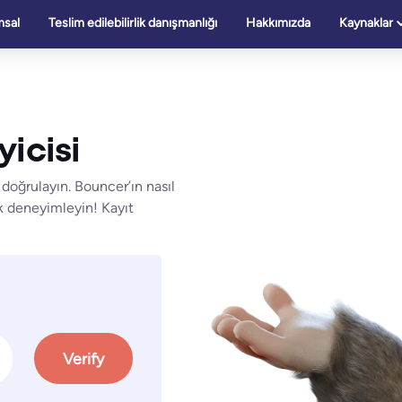
sal
Teslim edilebilirlik danışmanlığı
Hakkımızda
Kaynaklar
icisi
doğrulayın. Bouncer’ın nasıl
k deneyimleyin! Kayıt
Verify