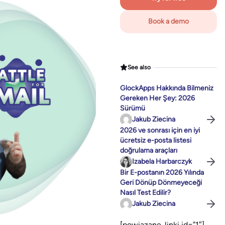
Book a demo
See also
GlockApps Hakkında Bilmeniz
Gereken Her Şey: 2026
Sürümü
Jakub Ziecina
2026 ve sonrası için en iyi
ücretsiz e-posta listesi
doğrulama araçları
Izabela Harbarczyk
Bir E-postanın 2026 Yılında
Geri Dönüp Dönmeyeceği
Nasıl Test Edilir?
Jakub Ziecina
[powiazane_linki id=”1″]