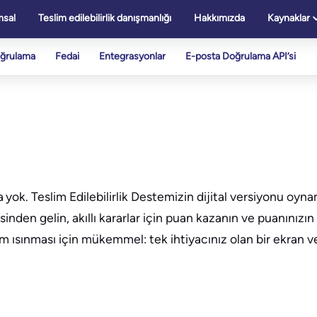
sal
Teslim edilebilirlik danışmanlığı
Hakkımızda
Kaynaklar
oğrulama
Fedai
Entegrasyonlar
E-posta Doğrulama API’si
yok. Teslim Edilebilirlik Destemizin dijital versiyonu oyn
esinden gelin, akıllı kararlar için puan kazanın ve puanınızı
akım ısınması için mükemmel: tek ihtiyacınız olan bir ekran 