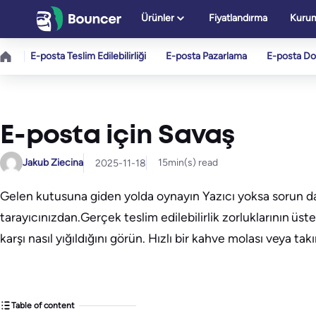
İçeriğe
Ürünler
Fiyatlandırma
Kurum
geç
E-posta Teslim Edilebilirliği
E-posta Pazarlama
E-posta D
E-posta için Savaş
Jakub Ziecina
15
min(s) read
2025-11-18
Gelen kutusuna giden yolda oynayın Yazıcı yoksa sorun da 
tarayıcınızdan.Gerçek teslim edilebilirlik zorluklarının üst
karşı nasıl yığıldığını görün. Hızlı bir kahve molası veya t
Table of content