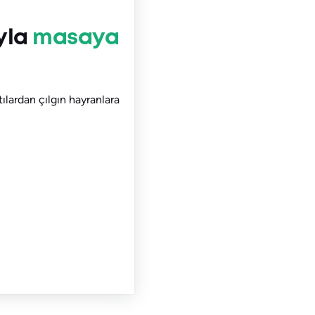
ıyla
masaya
tılardan çılgın hayranlara