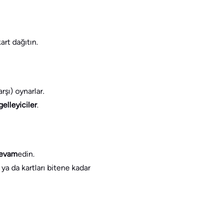
art dağıtın.
rşı) oynarlar.
gelleyiciler
.
evam
edin.
 ya da kartları bitene kadar