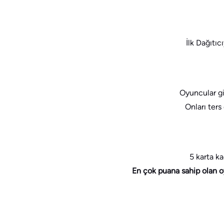
İlk Dağıtıc
Oyuncular giz
Onları ters
5 karta k
En çok puana sahip olan o