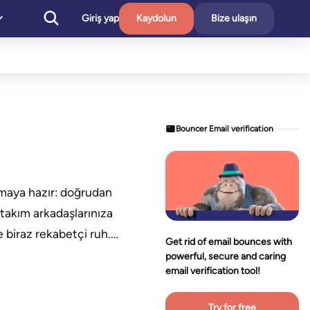
Giriş yap
Kaydolun
Bize ulaşın
Bouncer Email verification
amaya hazır: doğrudan
n takım arkadaşlarınıza
ve biraz rekabetçi ruh.…
Get rid of email bounces with
powerful, secure and caring
email verification tool!
Try for free