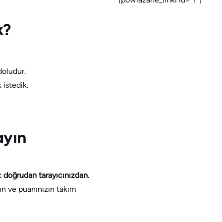
k?
doludur.
istedik.
ayın
r: doğrudan tarayıcınızdan.
anın ve puanınızın takım