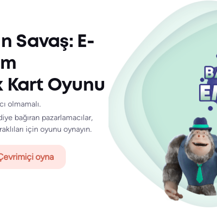
in Savaş: E-
im
ik Kart Oyunu
ıcı olmamalı.
iye bağıran pazarlamacılar,
raklıları için oyunu oynayın.
Çevrimiçi oyna