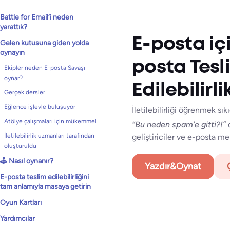
Battle for Email’i neden
yarattık?
E-posta iç
Gelen kutusuna giden yolda
oynayın
posta Tesl
Ekipler neden E-posta Savaşı
oynar?
Edilebilirl
Gerçek dersler
Eğlence işlevle buluşuyor
İletilebilirliği öğrenmek sık
Atölye çalışmaları için mükemmel
“Bu neden spam’e gitti?!”
d
geliştiriciler ve e-posta me
İletilebilirlik uzmanları tarafından
oluşturuldu
🕹️ Nasıl oynanır?
Yazdır&Oynat
E-posta teslim edilebilirliğini
tam anlamıyla masaya getirin
Oyun Kartları
Yardımcılar