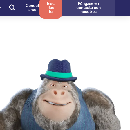
Insc
Póngase en
Conect
ríbe
contacto con
arse
te
nosotros