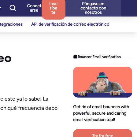
Insc
Póngase en
Conect
ríbe
contacto con
arse
te
nosotros
ntegraciones
API de verificación de correo electrónico
reo
Bouncer Email verification
o esto ya lo sabe! La
Get rid of email bounces with
¿Con qué frecuencia debo
powerful, secure and caring
email verification tool!
Try for free