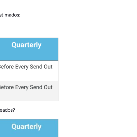
stimados:
seados?