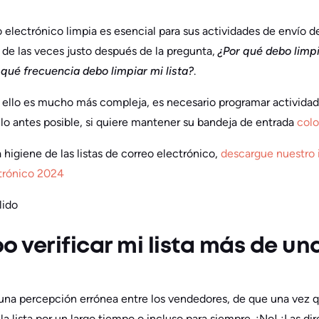
 electrónico limpia es esencial para sus actividades de envío d
a de las veces justo después de la pregunta,
¿Por qué debo limpi
qué frecuencia debo limpiar mi lista?
.
 ello es mucho más compleja, es necesario programar actividade
 lo antes posible, si quiere mantener su bandeja de entrada
col
a higiene de las listas de correo electrónico,
descargue nuestro 
ctrónico 2024
lido
o verificar mi lista más de un
a percepción errónea entre los vendedores, de que una vez que
la lista por un largo tiempo o incluso para siempre. ¡No! ¡Las dir