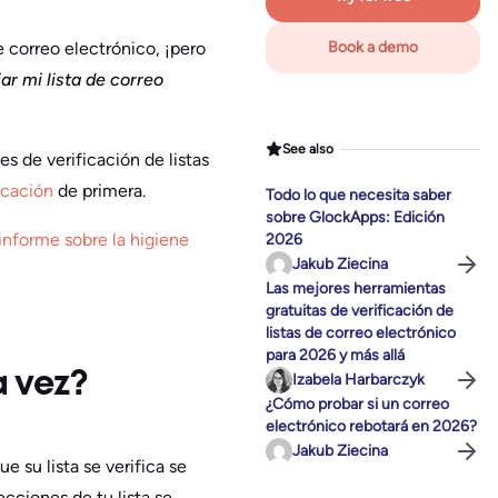
e correo electrónico, ¡pero
Book a demo
ar mi lista de correo
See also
s de verificación de listas
ocación
de primera.
Todo lo que necesita saber
sobre GlockApps: Edición
informe sobre la higiene
2026
Jakub Ziecina
Las mejores herramientas
gratuitas de verificación de
listas de correo electrónico
para 2026 y más allá
a vez?
Izabela Harbarczyk
¿Cómo probar si un correo
electrónico rebotará en 2026?
Jakub Ziecina
 su lista se verifica se
ecciones de tu lista se