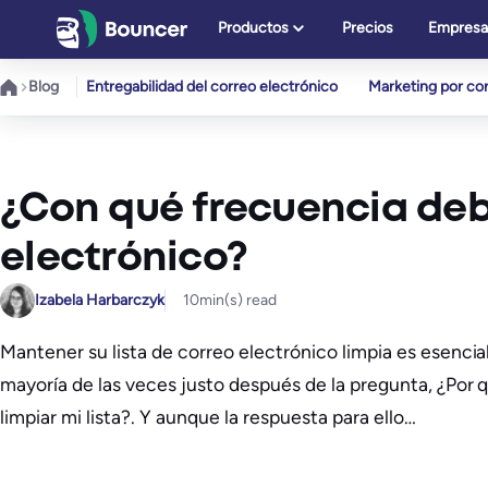
Saltar
Productos
Precios
Empresa
al
contenido
Blog
Entregabilidad del correo electrónico
Marketing por cor
¿Con qué frecuencia debo
electrónico?
Izabela Harbarczyk
10
min(s) read
Mantener su lista de correo electrónico limpia es esencial
mayoría de las veces justo después de la pregunta, ¿Por 
limpiar mi lista?. Y aunque la respuesta para ello…