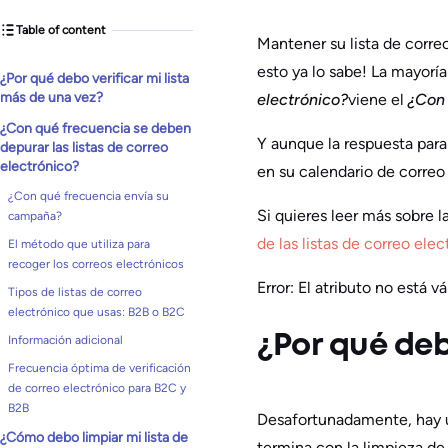
Table of content
Mantener su lista de correo
esto ya lo sabe! La mayorí
¿Por qué debo verificar mi lista
más de una vez?
electrónico?
viene el
¿Con 
¿Con qué frecuencia se deben
Y aunque la respuesta para
depurar las listas de correo
electrónico?
en su calendario de correo
¿Con qué frecuencia envía su
Si quieres leer más sobre l
campaña?
de las listas de correo ele
El método que utiliza para
recoger los correos electrónicos
Error: El atributo no está vá
Tipos de listas de correo
electrónico que usas: B2B o B2C
¿Por qué deb
Información adicional
Frecuencia óptima de verificación
de correo electrónico para B2C y
B2B
Desafortunadamente, hay un
¿Cómo debo limpiar mi lista de
termina con la limpieza de 