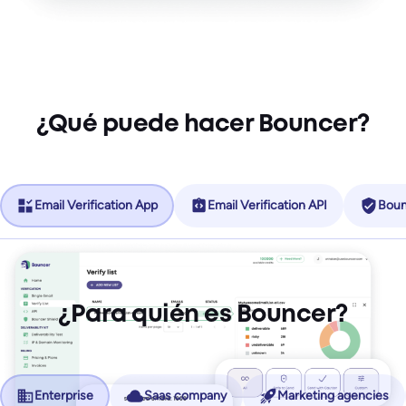
¿Qué puede hacer Bouncer?
Email Verification App
Email Verification API
Boun
¿Para quién es Bouncer?
Enterprise
Saas company
Marketing agencies