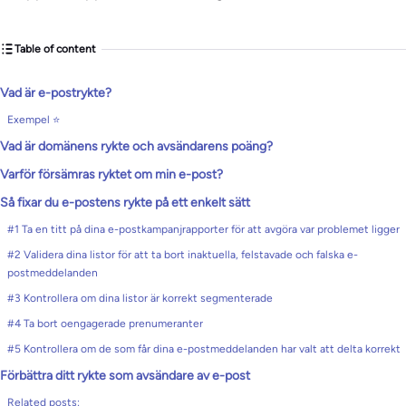
Table of content
Vad är e-postrykte?
Exempel ⭐
Vad är domänens rykte och avsändarens poäng?
Varför försämras ryktet om min e-post?
Så fixar du e-postens rykte på ett enkelt sätt
#1 Ta en titt på dina e-postkampanjrapporter för att avgöra var problemet ligger
#2 Validera dina listor för att ta bort inaktuella, felstavade och falska e-
postmeddelanden
#3 Kontrollera om dina listor är korrekt segmenterade
#4 Ta bort oengagerade prenumeranter
#5 Kontrollera om de som får dina e-postmeddelanden har valt att delta korrekt
Förbättra ditt rykte som avsändare av e-post
Related posts: