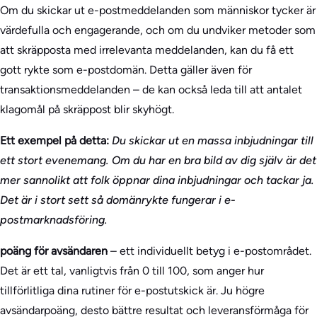
Om du skickar ut e-postmeddelanden som människor tycker är
värdefulla och engagerande, och om du undviker metoder som
att skräpposta med irrelevanta meddelanden, kan du få ett
gott rykte som e-postdomän. Detta gäller även för
transaktionsmeddelanden – de kan också leda till att antalet
klagomål på skräppost blir skyhögt.
Ett exempel på detta:
Du skickar ut en massa inbjudningar till
ett stort evenemang. Om du har en bra bild av dig själv är det
mer sannolikt att folk öppnar dina inbjudningar och tackar ja.
Det är i stort sett så domänrykte fungerar i e-
postmarknadsföring.
poäng för avsändaren
– ett individuellt betyg i e-postområdet.
Det är ett tal, vanligtvis från 0 till 100, som anger hur
tillförlitliga dina rutiner för e-postutskick är. Ju högre
avsändarpoäng, desto bättre resultat och leveransförmåga för