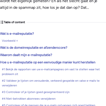
wordt het eigenlijk gemeten? En als het slecht gaat en je
altijd in de spammap zit, hoe los je dat dan op? Dat…
Table of content
Wat is e-mailreputatie?
Voorbeeld ⭐
Wat is de domeinreputatie en afzenderscore?
Waarom daalt mijn e-mailreputatie?
Hoe u e-mailreputatie op een eenvoudige manier kunt herstellen
#1 Bekijk de rapporten van uw e-mailcampagnes om vast te stellen waar het
probleem zit
#2 Valideer je lijsten om verouderde, verkeerd gespelde en valse e-mails te
verwijderen
#3 Controleer of je lijsten goed gesegmenteerd zijn
#4 Niet-betrokken abonnees verwijderen
#5 Controleer of de mensen die je e-mails ontvangen zich goed hebben