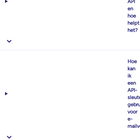
API
en
hoe
helpt
het?
Hoe
kan
ik
een
API-
sleut
gebru
voor
e-
mailv