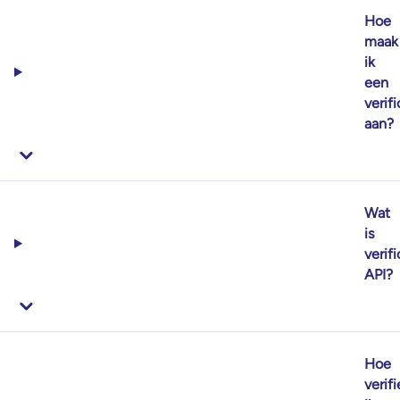
Hoe
maak
ik
een
verif
aan?
Wat
is
verifi
API?
Hoe
verifi