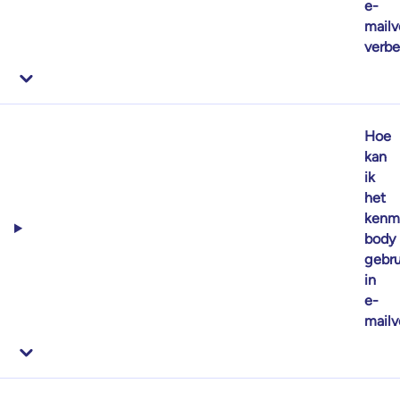
e-
mailv
verbe
Hoe
kan
ik
het
kenm
body
gebru
in
e-
mailv