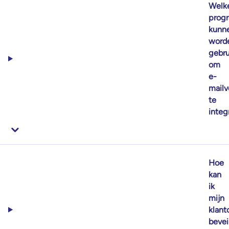
Welk
prog
kunn
word
gebru
om
e-
mailv
te
integ
Hoe
kan
ik
mijn
klan
bevei