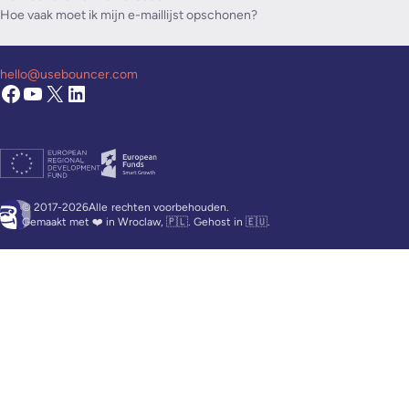
Hoe vaak moet ik mijn e-maillijst opschonen?
hello@usebouncer.com
© 2017-2026Alle
rechten voorbehouden.
Gemaakt met ❤️ in Wroclaw, 🇵🇱. Gehost in 🇪🇺.