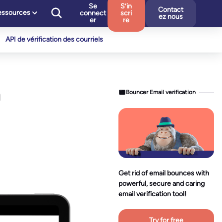
Se
S’in
Contact
essources
connect
scri
ez nous
er
re
API de vérification des courriels
n
Bouncer Email verification
Get rid of email bounces with
powerful, secure and caring
email verification tool!
Try for free