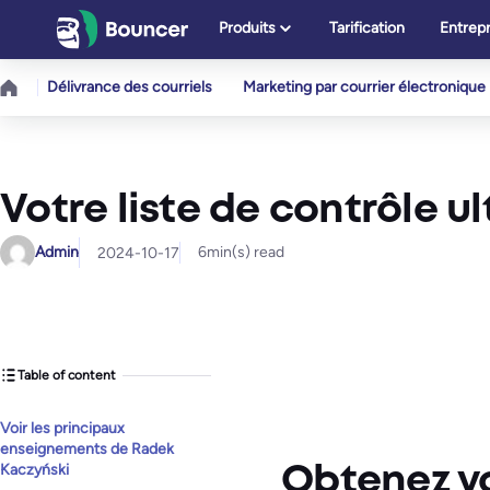
Aller
Produits
Tarification
Entrepr
au
contenu
Délivrance des courriels
Marketing par courrier électronique
Votre liste de contrôle u
Admin
6
min(s) read
2024-10-17
Table of content
Voir les principaux
enseignements de Radek
Kaczyński
Obtenez vo