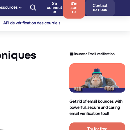
Se
S’in
Contact
essources
connect
scri
ez nous
er
re
API de vérification des courriels
oniques
Bouncer Email verification
Get rid of email bounces with
powerful, secure and caring
email verification tool!
Try for free