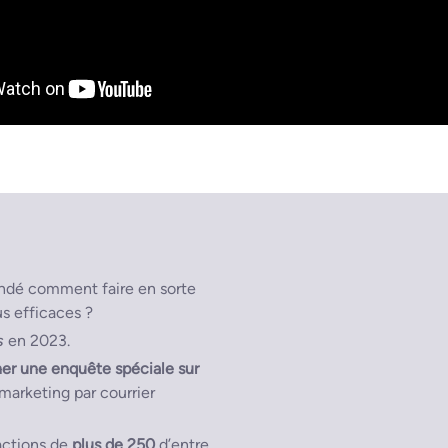
ndé comment faire en sorte
us efficaces ?
s
en 2023.
er une enquête spéciale sur
marketing par courrier
actions de
plus de 250
d’entre