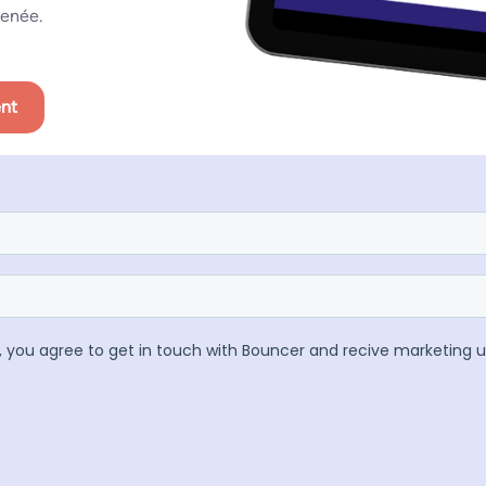
menée.
ent