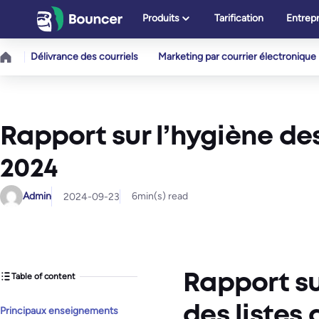
Aller
Produits
Tarification
Entrepr
au
contenu
Délivrance des courriels
Marketing par courrier électronique
Rapport sur l’hygiène des
2024
Admin
6
min(s) read
2024-09-23
Table of content
Rapport su
des listes
Principaux enseignements