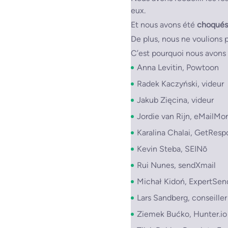
eux.
Et nous avons été
choqués
De plus, nous ne voulions p
C’est pourquoi nous avon
Anna Levitin, Powtoon
Radek Kaczyński, videur
Jakub Zięcina, videur
Jordie van Rijn, eMailMo
Karalina Chalai, GetRes
Kevin Steba, SEINō
Rui Nunes, sendXmail
Michał Kidoń, ExpertSen
Lars Sandberg, conseill
Ziemek Bućko, Hunter.io