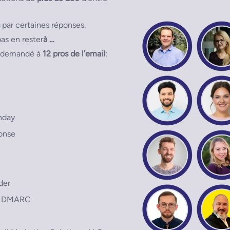
par certaines réponses.
as en rester
à
…
s demandé à
12 pros de l’email
:
nday
ponse
der
er DMARC