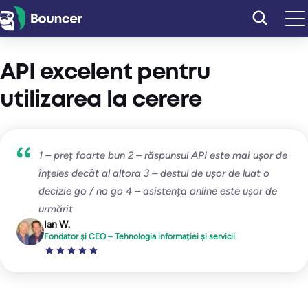
Sari
la
conținut
API excelent pentru
utilizarea la cerere
1 – preț foarte bun 2 – răspunsul API este mai ușor de
înțeles decât al altora 3 – destul de ușor de luat o
decizie go / no go 4 – asistența online este ușor de
urmărit
Ian W.
Fondator și CEO – Tehnologia informației și servicii