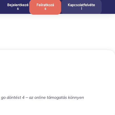
Bejelentkezé
Feliratkozá
Kapcsolatfelvéte
s
s
l
o go döntést 4 – az online támogatás könnyen