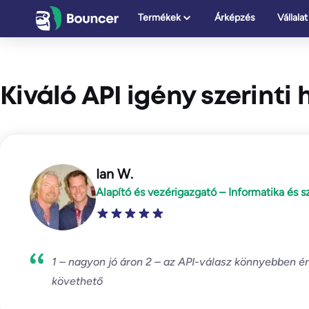
Ugrás
Termékek
Árképzés
Vállalat
a
tartalomhoz
Kiváló API igény szerinti
Ian W.
Alapító és vezérigazgató – Informatika és s
1 – nagyon jó áron 2 – az API-válasz könnyebben é
követhető