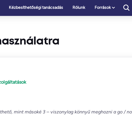
Kézbesíthetőségi tanácsadás
Rólunk
Források
 használatra
zolgáltatások
rthető, mint másoké 3 – viszonylag könnyű meghozni a go / n