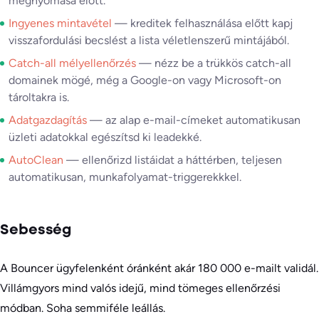
megnyomása előtt.
Ingyenes mintavétel
— kreditek felhasználása előtt kapj
visszafordulási becslést a lista véletlenszerű mintájából.
Catch-all mélyellenőrzés
— nézz be a trükkös catch-all
domainek mögé, még a Google-on vagy Microsoft-on
tároltakra is.
Adatgazdagítás
— az alap e-mail-címeket automatikusan
üzleti adatokkal egészítsd ki leadekké.
AutoClean
— ellenőrizd listáidat a háttérben, teljesen
automatikusan, munkafolyamat-triggerekkkel.
Sebesség
A Bouncer ügyfelenként óránként akár 180 000 e-mailt validál.
Villámgyors mind valós idejű, mind tömeges ellenőrzési
módban. Soha semmiféle leállás.