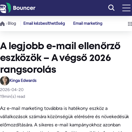
Ugrás
a
tartalomhoz
Blog
Email kézbesíthetőség
Email marketing
A legjobb e-mail ellenőrző
eszközök – A végső 2026
rangsorolás
Kinga Edwards
2026-04-20
19
min(s) read
Az e-mail marketing továbbra is hatékony eszköz a
vállalkozások számára közönségük elérésére és növekedésük
előmozdítására. A sikeres e-mail kampányokhoz azonban