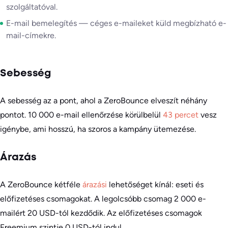
szolgáltatóval.
E-mail bemelegítés — céges e-maileket küld megbízható e-
mail-címekre.
Sebesség
A sebesség az a pont, ahol a ZeroBounce elveszít néhány
pontot. 10 000 e-mail ellenőrzése körülbelül
43 percet
vesz
igénybe, ami hosszú, ha szoros a kampány ütemezése.
Árazás
A ZeroBounce kétféle
árazási
lehetőséget kínál: eseti és
előfizetéses csomagokat. A legolcsóbb csomag 2 000 e-
mailért 20 USD-tól kezdődik. Az előfizetéses csomagok
Freemium szintje 0 USD-tól indul.