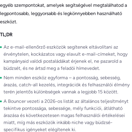
egyéb szempontokat, amelyek segítségével megtalálhatod a
legpontosabb, leggyorsabb és legkönnyebben használható
eszközt.
TL;DR
Az e-mail-ellenőrző eszközök segítenek eltávolítani az
érvénytelen, kockázatos vagy elavult e-mail-címeket, hogy
kampányaid valódi postaládákat érjenek el, ne pazarold a
büdzsét, és ne ártsd meg a feladói hírnevedet.
Nem minden eszköz egyforma – a pontosság, sebesség,
árazás, catch-all kezelés, integrációk és felhasználói élmény
terén jelentős különbségek vannak a legjobb 15 között.
A Bouncer vezeti a 2026-os listát az általános teljesítményt
tekintve pontossága, sebessége, mély funkciói, átlátható
árazása és következetesen magas felhasználói értékelései
miatt, míg más eszközök inkább niche vagy büdzsé-
specifikus igényeket elégítenek ki.