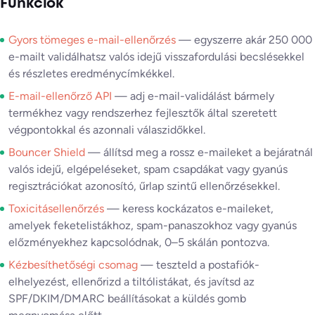
Funkciók
Gyors tömeges e-mail-ellenőrzés
— egyszerre akár 250 000
e-mailt validálhatsz valós idejű visszafordulási becslésekkel
és részletes eredménycímkékkel.
E-mail-ellenőrző API
— adj e-mail-validálást bármely
termékhez vagy rendszerhez fejlesztők által szeretett
végpontokkal és azonnali válaszidőkkel.
Bouncer Shield
— állítsd meg a rossz e-maileket a bejáratnál
valós idejű, elgépeléseket, spam csapdákat vagy gyanús
regisztrációkat azonosító, űrlap szintű ellenőrzésekkel.
Toxicitásellenőrzés
— keress kockázatos e-maileket,
amelyek feketelistákhoz, spam-panaszokhoz vagy gyanús
előzményekhez kapcsolódnak, 0–5 skálán pontozva.
Kézbesíthetőségi csomag
— teszteld a postafiók-
elhelyezést, ellenőrizd a tiltólistákat, és javítsd az
SPF/DKIM/DMARC beállításokat a küldés gomb