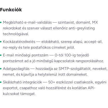
Funkciók
Megbízható e-mail-validálás — szintaxist, domaint, MX
rekordokat és szerver választ ellenőriz anti-greylisting
technológiával.
Kockázatérzékelés — eldobható, szerep alapú, accept-all,
no-reply és tele postafiókos címeket jelöl.
E-mail minőségi pontszám — 0-tól 100-ig terjedő
pontszámot ad a jó minőségű kapcsolatok rangsorolásához.
Adatgazdagítás — hozzáadja az SMTP-szolgáltatót, neveket,
nemet, és kijavítja a helytelenül írott domaineket.
Skálázható integrációk — 50+ eszközzel csatlakozik, egyéni
exportot, csapathoz való hozzáférést és korlátlan API-
kulcsokat támogat.