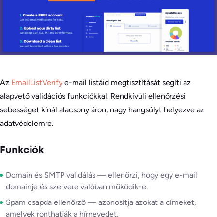
Az
EmailListVerify
e-mail listáid megtisztítását segíti az
alapvető validációs funkciókkal. Rendkívüli ellenőrzési
sebességet kínál alacsony áron, nagy hangsúlyt helyezve az
adatvédelemre.
Funkciók
Domain és SMTP validálás — ellenőrzi, hogy egy e-mail
domainje és szervere valóban működik-e.
Spam csapda ellenőrző — azonosítja azokat a címeket,
amelyek ronthatják a hírnevedet.