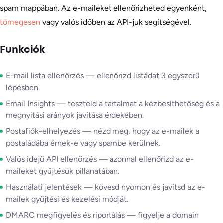
spam mappában. Az e-maileket ellenőrizheted egyenként,
tömegesen
vagy valós időben az API-juk segítségével.
Funkciók
E-mail lista ellenőrzés — ellenőrizd listádat 3 egyszerű
lépésben.
Email Insights — teszteld a tartalmat a kézbesíthetőség és a
megnyitási arányok javítása érdekében.
Postafiók-elhelyezés — nézd meg, hogy az e-mailek a
postaládába érnek-e vagy spambe kerülnek.
Valós idejű API ellenőrzés — azonnal ellenőrizd az e-
maileket gyűjtésük pillanatában.
Használati jelentések — kövesd nyomon és javítsd az e-
mailek gyűjtési és kezelési módját.
DMARC megfigyelés és riportálás — figyelje a domain