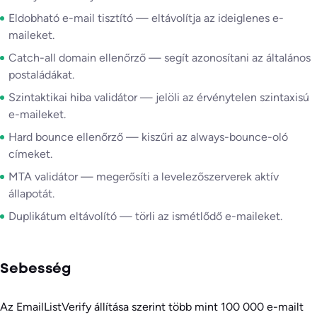
Eldobható e-mail tisztító — eltávolítja az ideiglenes e-
maileket.
Catch-all domain ellenőrző — segít azonosítani az általános
postaládákat.
Szintaktikai hiba validátor — jelöli az érvénytelen szintaxisú
e-maileket.
Hard bounce ellenőrző — kiszűri az always-bounce-oló
címeket.
MTA validátor — megerősíti a levelezőszerverek aktív
állapotát.
Duplikátum eltávolító — törli az ismétlődő e-maileket.
Sebesség
Az EmailListVerify állítása szerint több mint 100 000 e-mailt