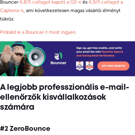
Bouncer
4,8/5 csillagot kapott a G2-n
és
4,9/5 csillagot a
Capterra-n
, ami következetesen magas vásárlói élményt
tükröz.
Próbáld ki a Bouncer-t most ingyen
.
A legjobb professzionális e-mail-
ellenőrzők kisvállalkozások
számára
#2 ZeroBounce