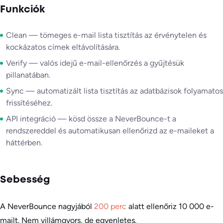
Funkciók
Clean — tömeges e-mail lista tisztítás az érvénytelen és
kockázatos címek eltávolítására.
Verify — valós idejű e-mail-ellenőrzés a gyűjtésük
pillanatában.
Sync — automatizált lista tisztítás az adatbázisok folyamatos
frissítéséhez.
API integráció — kösd össze a NeverBounce-t a
rendszereddel és automatikusan ellenőrizd az e-maileket a
háttérben.
Sebesség
A NeverBounce nagyjából
200 perc
alatt ellenőriz 10 000 e-
mailt. Nem villámgyors, de egyenletes.