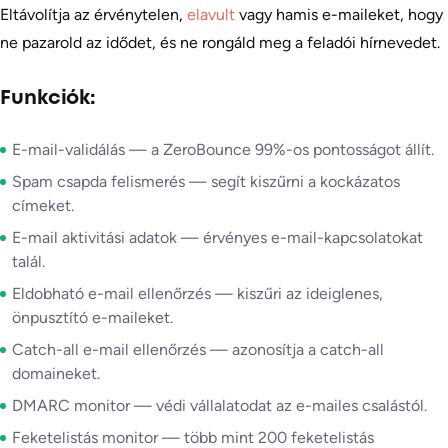
Eltávolítja az érvénytelen,
elavult
vagy hamis e-maileket, hogy
ne pazarold az idődet, és ne rongáld meg a feladói hírnevedet.
Funkciók:
E-mail-validálás — a ZeroBounce 99%-os pontosságot állít.
Spam csapda felismerés — segít kiszűrni a kockázatos
címeket.
E-mail aktivitási adatok — érvényes e-mail-kapcsolatokat
talál.
Eldobható e-mail ellenőrzés — kiszűri az ideiglenes,
önpusztító e-maileket.
Catch-all e-mail ellenőrzés — azonosítja a catch-all
domaineket.
DMARC monitor — védi vállalatodat az e-mailes csalástól.
Feketelistás monitor — több mint 200 feketelistás