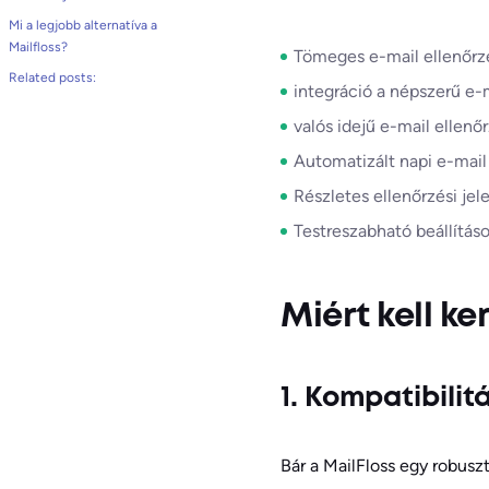
Mi a legjobb alternatíva a
Mailfloss?
Tömeges e-mail ellenőrz
Related posts:
integráció a népszerű e-m
valós idejű e-mail ellenő
Automatizált napi e-mail l
Részletes ellenőrzési jel
Testreszabható beállítás
Miért kell ke
1. Kompatibili
Bár a MailFloss egy robusz