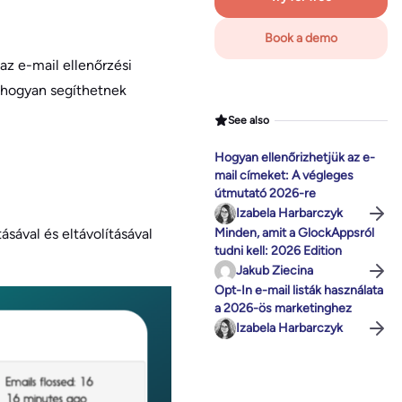
Book a demo
az e-mail ellenőrzési
s hogyan segíthetnek
See also
Hogyan ellenőrizhetjük az e-
mail címeket: A végleges
útmutató 2026-re
Izabela Harbarczyk
sával és eltávolításával
Minden, amit a GlockAppsról
tudni kell: 2026 Edition
Jakub Ziecina
Opt-In e-mail listák használata
a 2026-ös marketinghez
Izabela Harbarczyk