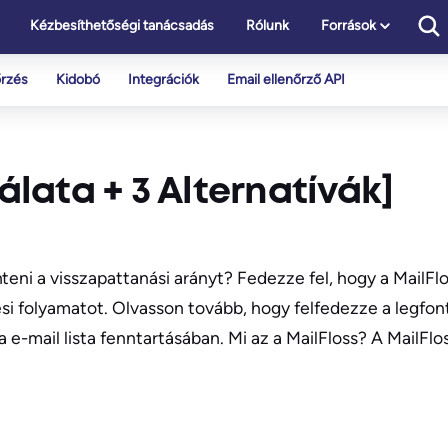
Kézbesíthetőségi tanácsadás
Rólunk
Források
őrzés
Kidobó
Integrációk
Email ellenőrző API
álata + 3 Alternatívák]
teni a visszapattanási arányt? Fedezze fel, hogy a MailFl
ési folyamatot. Olvasson tovább, hogy felfedezze a legfon
 e-mail lista fenntartásában. Mi az a MailFloss? A MailFlo