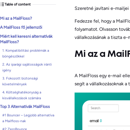
Table of content
Szeretné javítani e-mailje
Mi az a MailFloss?
Fedezze fel, hogy a MailFl
A MailFloss fő jellemzői
folyamatot. Olvasson továb
Miért kell keresni alternatívák
vállalkozásának a tiszta e-m
MailFloss?
1. Kompatibilitási problémák a
Mi az a Mail
böngészőkkel
2. Az iparági sajátosságok iránti
igény
A MailFloss egy e-mail ell
3. Fokozott biztonsági
segít a vállalkozásoknak a t
követelmények
4. Költséghatékonyság a
kisvállalkozások számára
Top 3 Alternatívák MailFloss
#1 Bouncer – Legjobb alternatíva
a Mailfloss-nak
#2 ZeroBounce