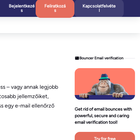
Bejelentkezé
Feliratkozá
Kapcsolatfelvéte
s
s
l
Bouncer Email verification
oss – vagy annak legjobb
tosabb jellemzőiket,
ss egy e-mail ellenőrző
Get rid of email bounces with
powerful, secure and caring
email verification tool!
Try for free