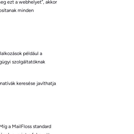
meg ezt a webhelyet”, akkor
osítanak minden
lalkozások például a
gügyi szolgáltatóknak
natívák keresése javíthatja
Míg a MailFloss standard