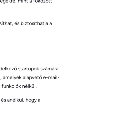
ségekre, mint a fokozott
that, és biztosíthatja a
ndelkező startupok számára
l, amelyek alapvető e-mail-
 funkciók nélkül.
 és anélkül, hogy a