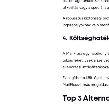
biztonsági funkciókat kíná
titkosítás vagy a speciális
A robusztus biztonsági prot
jogszabályoknak való megfe
4. Költséghaté
A MailFloss egy hatékony e
túlzás lehet. Ezek a szerv
ellenőrzési szolgáltatások
Ez segíthet a költségek kez
MailFloss-t más megoldáso
Top 3 Altern