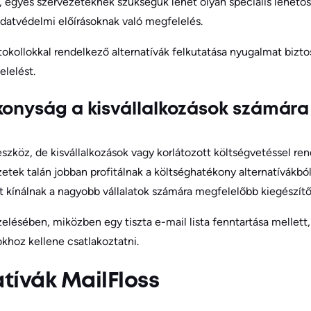
l, egyes szervezeteknek szükségük lehet olyan speciális lehető
 adatvédelmi előírásoknak való megfelelés.
okollokkal rendelkező alternatívák felkutatása nyugalmat biztosí
lelést.
konyság a kisvállalkozások számára
szköz, de kisvállalkozások vagy korlátozott költségvetéssel re
ezetek talán jobban profitálnak a költséghatékony alternatívákbó
at kínálnak a nagyobb vállalatok számára megfelelőbb kiegészítő
elésében, miközben egy tiszta e-mail lista fenntartása mellett,
khoz kellene csatlakoztatni.
atívák MailFloss