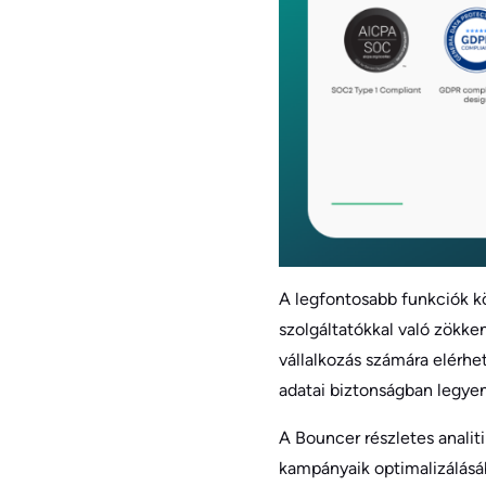
A legfontosabb funkciók kö
szolgáltatókkal való zökk
vállalkozás számára elérhet
adatai biztonságban legyen
A Bouncer részletes analiti
kampányaik optimalizálásáb