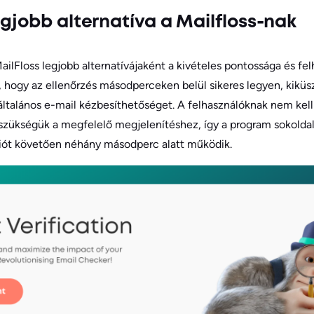
egjobb alternatíva a Mailfloss-nak
ilFloss legjobb alternatívájaként a kivételes pontossága és fel
a, hogy az ellenőrzés másodperceken belül sikeres legyen, kikü
 általános e-mail kézbesíthetőséget. A felhasználóknak nem kel
szükségük a megfelelő megjelenítéshez, így a program sokold
ációt követően néhány másodperc alatt működik.