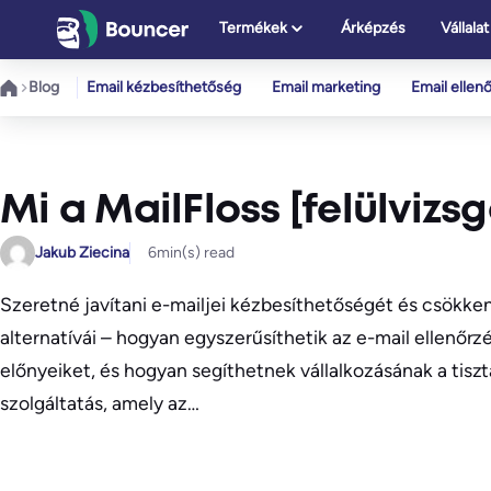
Ugrás
Termékek
Árképzés
Vállalat
a
tartalomhoz
Blog
Email kézbesíthetőség
Email marketing
Email ellen
Mi a MailFloss [felülvizsg
Jakub Ziecina
6
min(s) read
Szeretné javítani e-mailjei kézbesíthetőségét és csökken
alternatívái – hogyan egyszerűsíthetik az e-mail ellenőrz
előnyeiket, és hogyan segíthetnek vállalkozásának a tiszta
szolgáltatás, amely az…