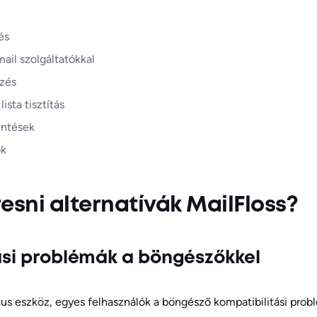
és
ail szolgáltatókkal
rzés
ista tisztítás
entések
ok
resni alternatívák MailFloss?
tási problémák a böngészőkkel
tus eszköz, egyes felhasználók a böngésző kompatibilitási prob