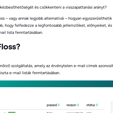
i kézbesíthetőségét és csökkenteni a visszapattanási arányt?
oss – vagy annak legjobb alternatívái – hogyan egyszerűsíthetik 
b, hogy felfedezze a legfontosabb jellemzőiket, előnyeiket, é
ail lista fenntartásában.
Floss?
enőrző szolgáltatás, amely az érvénytelen e-mail címek azonosítá
iszta e-mail listák fenntartásában.