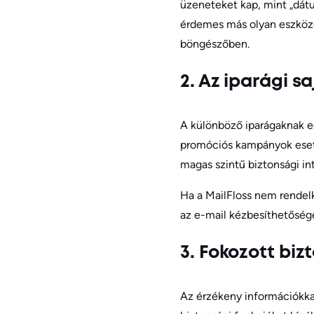
üzeneteket kap, mint „dátu
érdemes más olyan eszköz
böngészőben.
2. Az iparági s
A különböző iparágaknak eg
promóciós kampányok eseté
magas szintű biztonsági i
Ha a MailFloss nem rendelke
az e-mail kézbesíthetőség
3. Fokozott bi
Az érzékeny információkkal