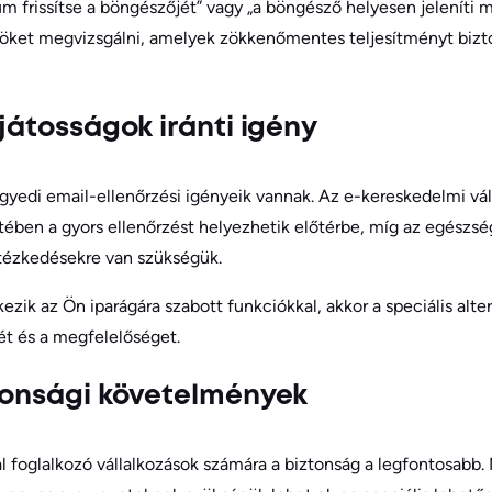
m frissítse a böngészőjét” vagy „a böngésző helyesen jeleníti 
öket megvizsgálni, amelyek zökkenőmentes teljesítményt bizt
ajátosságok iránti igény
yedi email-ellenőrzési igényeik vannak. Az e-kereskedelmi vál
ben a gyors ellenőrzést helyezhetik előtérbe, míg az egészsé
ntézkedésekre van szükségük.
zik az Ön iparágára szabott funkciókkal, akkor a speciális alter
ét és a megfelelőséget.
ztonsági követelmények
 foglalkozó vállalkozások számára a biztonság a legfontosabb. 