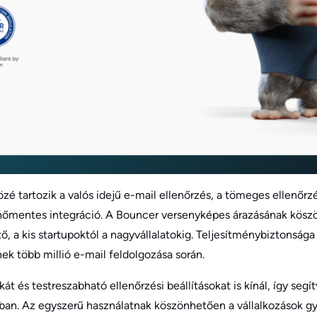
zé tartozik a valós idejű e-mail ellenőrzés, a tömeges ellenőrz
enőmentes integráció. A Bouncer versenyképes árazásának kö
ő, a kis startupoktól a nagyvállalatokig. Teljesítménybiztonsága
ek több millió e-mail feldolgozása során.
kát és testreszabható ellenőrzési beállításokat is kínál, így segí
an. Az egyszerű használatnak köszönhetően a vállalkozások gyo