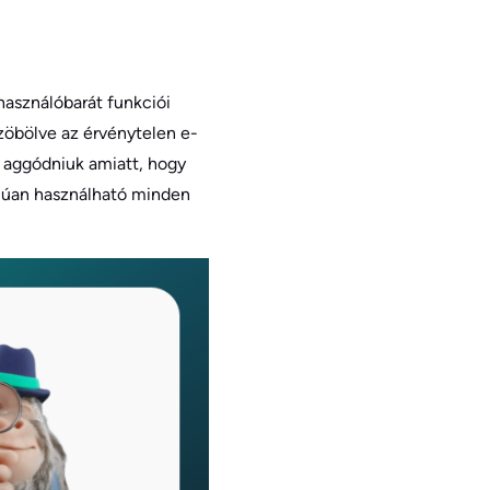
használóbarát funkciói
szöbölve az érvénytelen e-
l aggódniuk amiatt, hogy
alúan használható minden