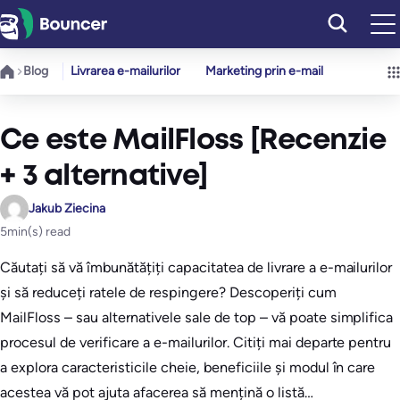
Sari
la
conținut
Blog
Livrarea e-mailurilor
Marketing prin e-mail
Ce este MailFloss [Recenzie
+ 3 alternative]
Jakub Ziecina
5
min(s) read
Căutați să vă îmbunătățiți capacitatea de livrare a e-mailurilor
și să reduceți ratele de respingere? Descoperiți cum
MailFloss – sau alternativele sale de top – vă poate simplifica
procesul de verificare a e-mailurilor. Citiți mai departe pentru
a explora caracteristicile cheie, beneficiile și modul în care
acestea vă pot ajuta afacerea să mențină o listă…