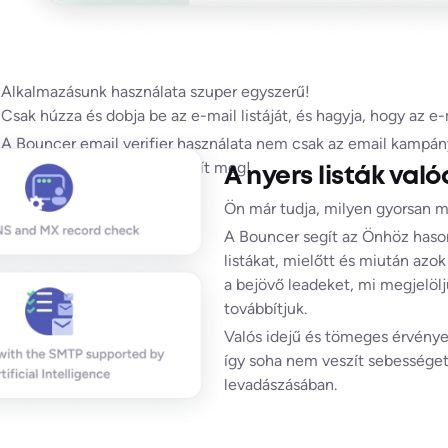
Alkalmazásunk használata szuper egyszerű!
A Google és a Microsoft által üzemeltetett Catch-All e-mail
Csak húzza és dobja be az e-mail listáját, és hagyja, hogy az
A Bouncer email verifier használata nem csak az email kampá
Spam-szűrővel védett e-mail címek,
energiát, időt és pénzt takarít meg!
A nyers listák val
A hiánypótló szolgáltatók által üzemeltetett e-mail címek.
Ön már tudja, milyen gyorsan 
A Bouncer segít az Önhöz hason
listákat, mielőtt és miután azok
a bejövő leadeket, mi megjelölj
továbbítjuk.
Valós idejű és tömeges érvénye
így soha nem veszít sebességet
levadászásában.