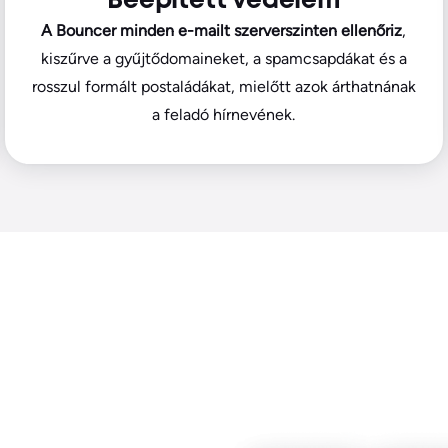
Beépített védelem
A Bouncer minden e-mailt szerverszinten ellenőriz
,
kiszűrve a gyűjtődomaineket, a spamcsapdákat és a
rosszul formált postaládákat, mielőtt azok árthatnának
a feladó hírnevének.