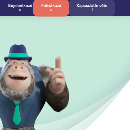
Bejelentkezé
Feliratkozá
Kapcsolatfelvéte
s
s
l