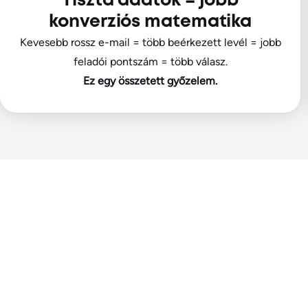
Tiszta adatok = jobb
konverziós matematika
Kevesebb rossz e-mail = több beérkezett levél = jobb
feladói pontszám = több válasz.
Ez egy összetett győzelem.