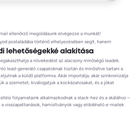
 címek
 e-mail ellenőrző megoldásunk elvégezze a munkát!
nyod postaládába történő elhelyezésében segít, hanem
ódi lehetőségekké alakítása
megakaszthatja a növekedést az alacsony minőségű leadek.
ló lead-generáló csapatoknak tisztán és minősítve tartani a
 eljutnak a küldő platformra. Akár importálja, akár szinkronizálja
ük a szemetet, kiválogatjuk a kockázatosakat, és a jókat
sítési folyamataink alkalmazkodnak a stack-hez és a skálához –
 a visszapattanások, hamisítványok vagy eldobható e-mailek