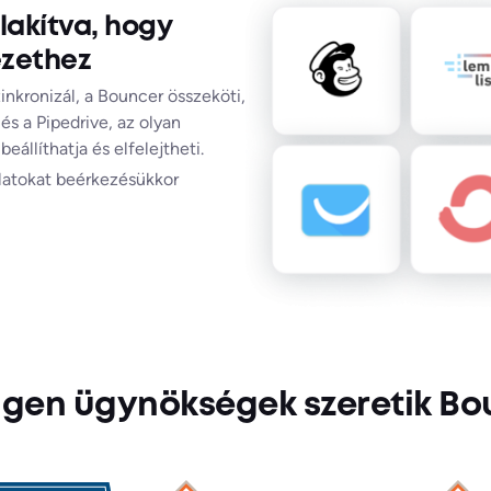
lakítva, hogy
ezethez
inkronizál, a Bouncer összeköti,
s a Pipedrive, az olyan
állíthatja és elfelejtheti.
olatokat beérkezésükkor
 gen ügynökségek szeretik Bo