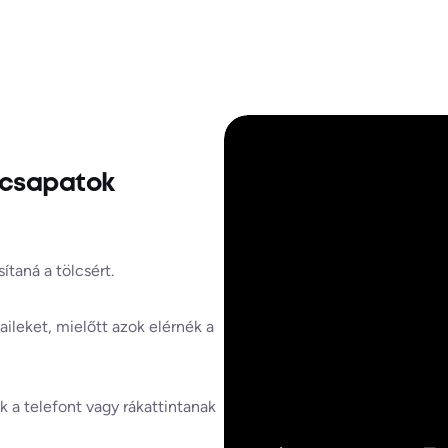
 csapatok
ítaná a tölcsért.
ileket, mielőtt azok elérnék a
k a telefont vagy rákattintanak