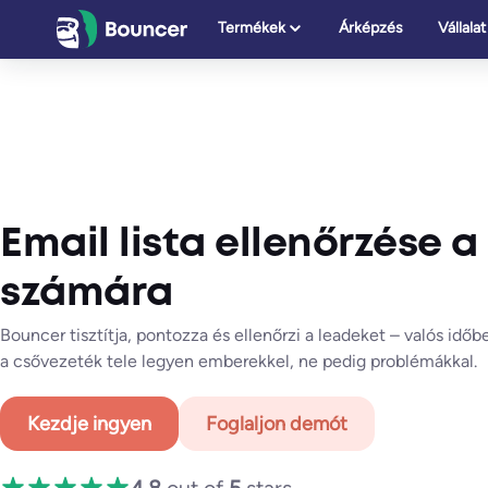
Ugrás
Termékek
Árképzés
Vállalat
a
tartalomhoz
Email lista ellenőrzése a
számára
Bouncer tisztítja, pontozza és ellenőrzi a leadeket – valós id
a csővezeték tele legyen emberekkel, ne pedig problémákkal.
Kezdje ingyen
Foglaljon demót
4.8
out of
5
stars