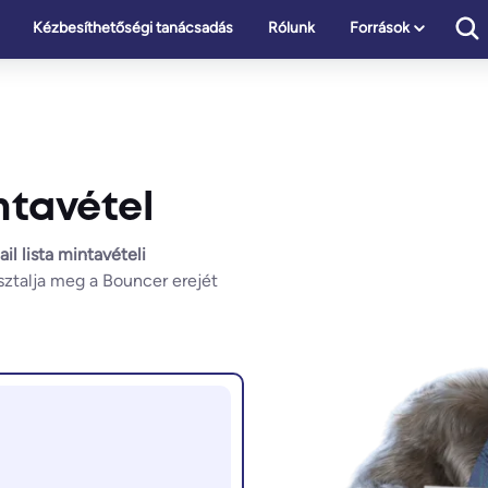
Kézbesíthetőségi tanácsadás
Rólunk
Források
ntavétel
il lista mintavételi
ztalja meg a Bouncer erejét