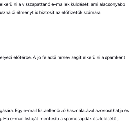
t elkerülni a visszapattanó e-mailek küldését, ami alacsonyabb
ználói élményt is biztosít az előfizetők számára.
elyezi előtérbe. A jó feladói hírnév segít elkerülni a spamként
ára. Egy e-mail listaellenőrző használatával azonosíthatja és
g. Ha e-mail listáját mentesíti a spamcsapdák észlelésétől,