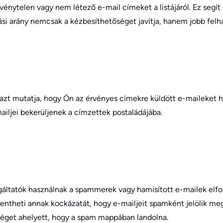
rvénytelen vagy nem létező e-mail címeket a listájáról. Ez segí
i arány nemcsak a kézbesíthetőséget javítja, hanem jobb felhas
vel azt mutatja, hogy Ön az érvényes címekre küldött e-maileket h
ailjei bekerüljenek a címzettek postaládájába.
ltatók használnak a spammerek vagy hamisított e-mailek elfogás
ökkentheti annak kockázatát, hogy e-mailjeit spamként jelölik me
őséget ahelyett, hogy a spam mappában landolna.