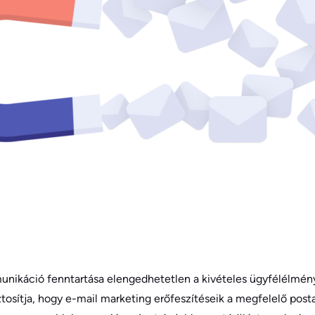
munikáció fenntartása elengedhetetlen a kivételes ügyfélélmén
iztosítja, hogy e-mail marketing erőfeszítéseik a megfelelő po