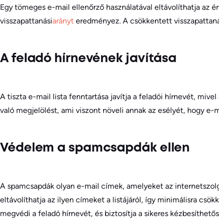
Egy tömeges e-mail ellenőrző használatával eltávolíthatja az é
visszapattanási
arányt
eredményez. A csökkentett visszapattanás
A feladó hírnevének javítása
A tiszta e-mail lista fenntartása javítja a feladói hírnevét, mi
való megjelölést, ami viszont növeli annak az esélyét, hogy e-m
Védelem a spamcsapdák ellen
A spamcsapdák olyan e-mail címek, amelyeket az internetszolgá
eltávolíthatja az ilyen címeket a listájáról, így minimálisra cs
megvédi a feladó hírnevét, és biztosítja a sikeres kézbesíthet