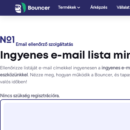
Ugrás
Termékek
Árképzés
Vállalat
a
tartalomhoz
Email ellenőrző szolgáltatás
Ingyenes e-mail lista mi
Ellenőrizze listáját e-mail címekkel ingyenesen a
ingyenes e-ma
eszközünkkel
. Nézze meg, hogyan működik a Bouncer, és tapas
valós időben!
Nincs szükség regisztrációra.