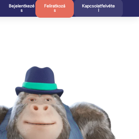
Bejelentkezé
Feliratkozá
Kapcsolatfelvéte
s
s
l