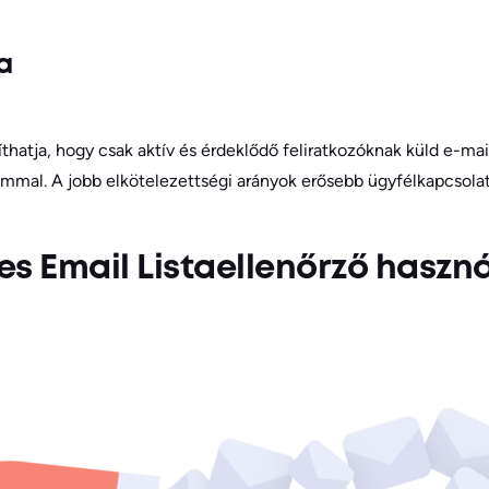
a
íthatja, hogy csak aktív és érdeklődő feliratkozóknak küld e-ma
ommal. A jobb elkötelezettségi arányok erősebb ügyfélkapcsol
es Email Listaellenőrző haszn