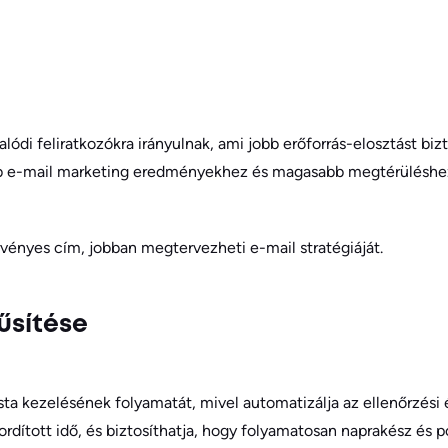
alódi feliratkozókra irányulnak, ami jobb erőforrás-elosztást bi
jobb e-mail marketing eredményekhez és magasabb megtérüléshe
rvényes cím, jobban megtervezheti e-mail stratégiáját.
űsítése
ta kezelésének folyamatát, mivel automatizálja az ellenőrzési é
fordított idő, és biztosíthatja, hogy folyamatosan naprakész és p