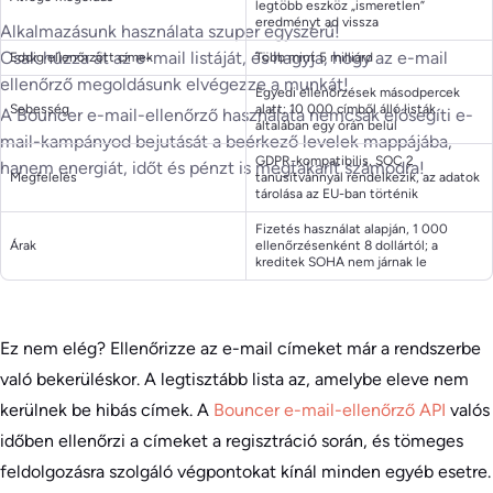
legtöbb eszköz „ismeretlen”
eredményt ad vissza
Alkalmazásunk használata szuper egyszerű!
Csak húzza át az e-mail listáját, és hagyja, hogy az e-mail
Eddig ellenőrzött címek
Több mint 5 milliárd
ellenőrző megoldásunk elvégezze a munkát!
Egyedi ellenőrzések másodpercek
A Google és a Microsoft által üzemeltetett Catch-All e-mail
Sebesség
alatt; 10 000 címből álló listák
A Bouncer e-mail-ellenőrző használata nemcsak elősegíti e-
címek
általában egy órán belül
mail-kampányod bejutását a beérkező levelek mappájába,
Spam-szűrővel védett e-mail címek,
GDPR-kompatibilis, SOC 2
hanem energiát, időt és pénzt is megtakarít számodra!
Megfelelés
tanúsítvánnyal rendelkezik, az adatok
A hiánypótló szolgáltatók által üzemeltetett e-mail címek.
tárolása az EU-ban történik
Fizetés használat alapján, 1 000
Árak
ellenőrzésenként 8 dollártól; a
kreditek SOHA nem járnak le
Ez nem elég? Ellenőrizze az e-mail címeket már a rendszerbe
való bekerüléskor. A legtisztább lista az, amelybe eleve nem
kerülnek be hibás címek. A
Bouncer e-mail-ellenőrző API
valós
időben ellenőrzi a címeket a regisztráció során, és tömeges
feldolgozásra szolgáló végpontokat kínál minden egyéb esetre.