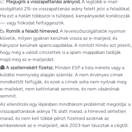
📈
Megugrik a visszapattanási arányod.
A legtöbb e-mail-
szolgáltató 2%-os visszapattanási arány felett jelzi a feladókat.
Ha ezt a határt többször is túlléped, kampányaidat korlátozzák
— vagy fiókodat felfüggesztik.
📉 Romlik a feladó hírneved.
A levelezőszolgáltatók nyomon
követik, milyen gyakran kerülnek vissza az e-mailjeid, és
hányszor kerülnek spamcsapdákba. A romlott hírnév azt jelenti,
hogy még a valódi címzettek is a spam-mappában találják
majd meg az e-mailjeidet.
👻 A szellemekért fizetsz.
Minden ESP a lista mérete vagy a
küldési mennyiség alapján számláz. A nem érvényes címek
mindkettőt felfújják, és ezek a címek soha nem nyitnak meg
e-maileket, nem kattintanak semmire, és nem vásárolnak
semmit.
Az ellenőrzés egy lépésben mindhárom problémát megoldja: a
visszapattanások aránya 1% alatt marad, a hírneved sértetlen
marad, és nem kell többé pénzt fizetned azoknak az
embereknek az e-mailjeiért, akik 2023-ban távoztak a cégtől.