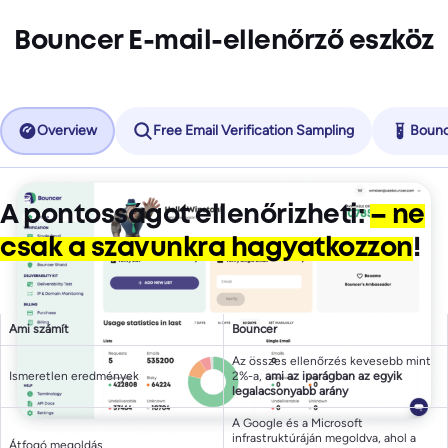
Bouncer E-mail-ellenőrző eszköz
Overview
Free Email Verification Sampling
Bounc
A pontosságot ellenőrizheti:
– ne
csak a szavunkra hagyatkozzon
!
Ami számít
Bouncer
Az összes ellenőrzés kevesebb mint
Ismeretlen eredmények
2%-a,
ami az iparágban az egyik
legalacsonyabb arány
A Google és a Microsoft
infrastruktúráján megoldva, ahol a
Átfogó megoldás