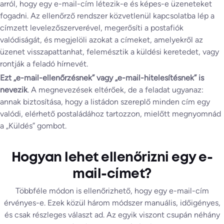
arról, hogy egy e-mail-cím létezik-e és képes-e üzeneteket
fogadni. Az ellenőrző rendszer közvetlenül kapcsolatba lép a
címzett levelezőszerverével, megerősíti a postafiók
valódiságát, és megjelöli azokat a címeket, amelyekről az
üzenet visszapattanhat, felemésztik a küldési keretedet, vagy
rontják a feladó hírnevét.
Ezt „e-mail-ellenőrzésnek” vagy „e-mail-hitelesítésnek” is
nevezik
. A megnevezések eltérőek, de a feladat ugyanaz:
annak biztosítása, hogy a listádon szereplő minden cím egy
valódi, elérhető postaládához tartozzon, mielőtt megnyomnád
a „Küldés” gombot.
Hogyan lehet ellenőrizni egy e-
mail-címet?
Többféle módon is ellenőrizhető, hogy egy e-mail-cím
érvényes-e. Ezek közül három módszer manuális, időigényes,
és csak részleges választ ad. Az egyik viszont csupán néhány