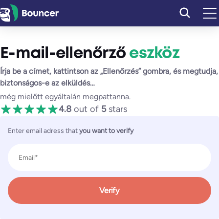
Ugrás
a
tartalomhoz
E-mail-ellenőrző
eszköz
Írja be a címet, kattintson az „Ellenőrzés” gombra, és megtudja,
biztonságos-e az elküldés…
még mielőtt egyáltalán megpattanna.
4.8
out of
5
stars
Enter email adress that
you want to verify
Verify