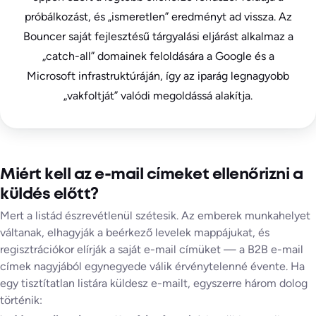
próbálkozást, és „ismeretlen” eredményt ad vissza. Az
Bouncer saját fejlesztésű tárgyalási eljárást alkalmaz a
„catch-all” domainek feloldására a Google és a
Microsoft infrastruktúráján, így az iparág legnagyobb
„vakfoltját” valódi megoldássá alakítja.
Miért kell az e-mail címeket ellenőrizni a
küldés előtt?
Mert a listád észrevétlenül szétesik. Az emberek munkahelyet
váltanak, elhagyják a beérkező levelek mappájukat, és
regisztrációkor elírják a saját e-mail címüket — a B2B e-mail
címek nagyjából egynegyede válik érvénytelenné évente. Ha
egy tisztítatlan listára küldesz e-mailt, egyszerre három dolog
történik: