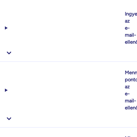
Ingy
az
e-
mail-
ellen
Menn
pont
az
e-
mail-
ellen