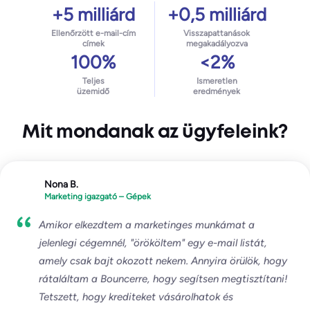
+5 milliárd
+0,5 milliárd
Ellenőrzött e-mail-cím
Visszapattanások
címek
megakadályozva
100%
<2%
Teljes
Ismeretlen
üzemidő
eredmények
Mit mondanak az ügyfeleink?
Nona B.
Marketing igazgató – Gépek
Amikor elkezdtem a marketinges munkámat a
jelenlegi cégemnél, "örököltem" egy e-mail listát,
amely csak bajt okozott nekem. Annyira örülök, hogy
rátaláltam a Bouncerre, hogy segítsen megtisztítani!
Tetszett, hogy krediteket vásárolhatok és