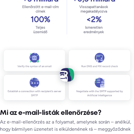
Ellenőrzött e-mail-cím
Visszapattanások
címek
megakadályozva
100%
<2%
Teljes
Ismeretlen
üzemidő
eredmények
Mi az e-mail-listák ellenőrzése?
Az e-mail-ellenőrzés az a folyamat, amelynek során – anélkül,
hogy bármilyen üzenetet is elküldenének rá – meggyőződnek