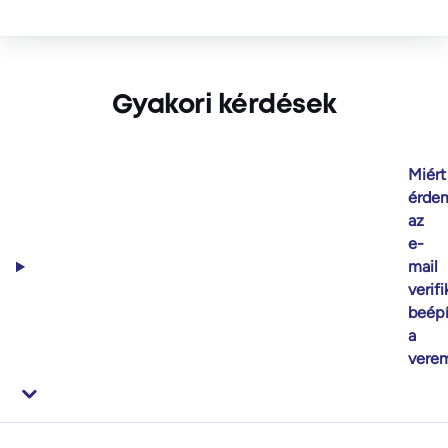
Gyakori kérdések
Miért
érde
az
e-
mail
verifi
beépí
a
vere