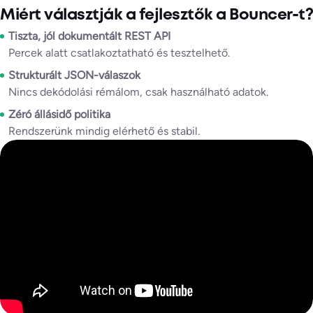
Miért választják a fejlesztők a Bouncer-t?
Tiszta, jól dokumentált REST API
Percek alatt csatlakoztatható és tesztelhető.
Strukturált JSON-válaszok
Nincs dekódolási rémálom, csak használható adatok.
Zéró állásidő politika
Rendszerünk mindig elérhető és stabil.