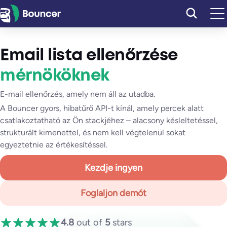
Ugrás
a
tartalomhoz
Email lista ellenőrzése
mérnököknek
E-mail ellenőrzés, amely nem áll az utadba.
A Bouncer gyors, hibatűrő API-t kínál, amely percek alatt
csatlakoztatható az Ön stackjéhez – alacsony késleltetéssel,
strukturált kimenettel, és nem kell végtelenül sokat
egyeztetnie az értékesítéssel.
Kezdje ingyen
Foglaljon demót
4.8
out of
5
stars