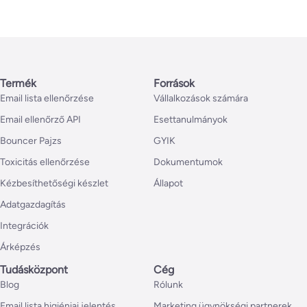
Termék
Források
Email lista ellenőrzése
Vállalkozások számára
Email ellenőrző API
Esettanulmányok
Bouncer Pajzs
GYIK
Toxicitás ellenőrzése
Dokumentumok
Kézbesíthetőségi készlet
Állapot
Adatgazdagítás
Integrációk
Árképzés
Tudásközpont
Cég
Blog
Rólunk
Email lista higiéniai jelentés
Marketing ügynökségi partnerek