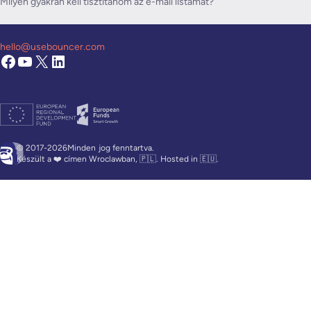
Milyen gyakran kell tisztítanom az e-mail listámat?
hello@usebouncer.com
© 2017-2026Minden
jog fenntartva.
Készült a ❤️ címen Wroclawban, 🇵🇱. Hosted in 🇪🇺.