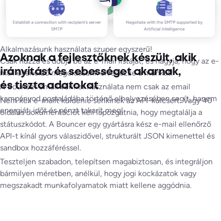
Alkalmazásunk használata szuper egyszerű!
Azoknak a fejlesztőknek készült, akik
Csak húzza és dobja be az e-mail listáját, és hagyja, hogy az e-
irányítást és sebességet akarnak,
mail ellenőrző megoldásunk elvégezze a munkát!
A Google és a Microsoft által üzemeltetett Catch-All e-mail
és tiszta adatokat
A Bouncer email verifier használata nem csak az email
címek
kampányod postaládába történő elhelyezésében segít, hanem
Nem kell e-mailt küldenie senkinek az API-kulcsért. Vagy 40
Spam-szűrővel védett e-mail címek,
energiát, időt és pénzt takarít meg!
oldalas dokumentációt kell lapozgatnia, hogy megtalálja a
A hiánypótló szolgáltatók által üzemeltetett e-mail címek.
státuszkódot. A Bouncer egy gyártásra kész e-mail ellenőrző
API-t kínál gyors válaszidővel, strukturált JSON kimenettel és
sandbox hozzáféréssel.
Teszteljen szabadon, telepítsen magabiztosan, és integráljon
bármilyen méretben, anélkül, hogy jogi kockázatok vagy
megszakadt munkafolyamatok miatt kellene aggódnia.