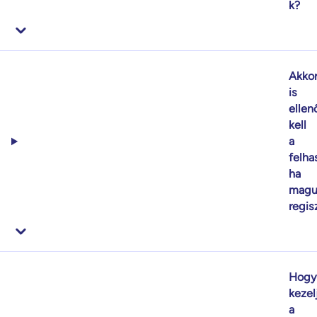
k?
Akko
is
ellen
kell
a
felha
ha
magu
regis
Hogy
kezel
a