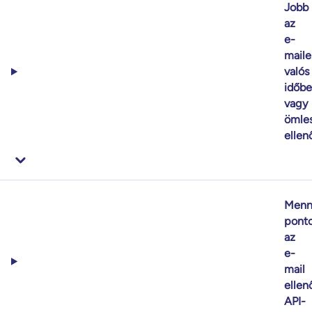
Jobb
az
e-
maile
valós
időb
vagy
ömle
ellen
Menn
pont
az
e-
mail
ellen
API-