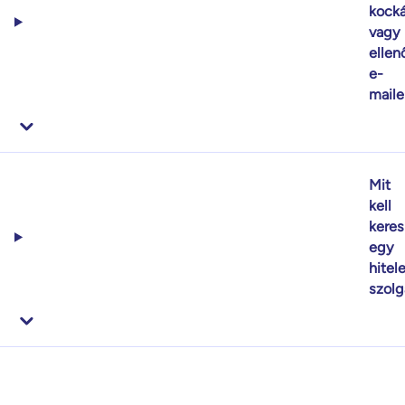
kock
vagy
ellen
e-
maile
Mit
kell
kere
egy
hitele
szolg