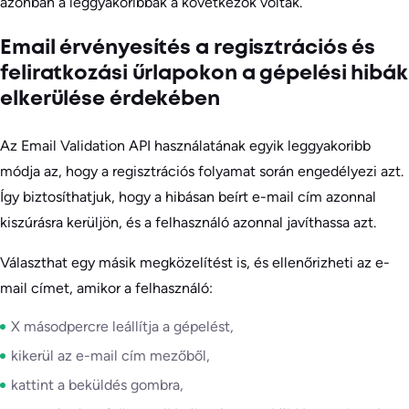
azonban a leggyakoribbak a következők voltak.
Email érvényesítés a regisztrációs és
feliratkozási űrlapokon a gépelési hibák
elkerülése érdekében
Az Email Validation API használatának egyik leggyakoribb
módja az, hogy a regisztrációs folyamat során engedélyezi azt.
Így biztosíthatjuk, hogy a hibásan beírt e-mail cím azonnal
kiszúrásra kerüljön, és a felhasználó azonnal javíthassa azt.
Választhat egy másik megközelítést is, és ellenőrizheti az e-
mail címet, amikor a felhasználó:
X másodpercre leállítja a gépelést,
kikerül az e-mail cím mezőből,
kattint a beküldés gombra,