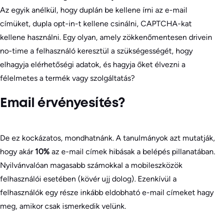
Az egyik anélkül, hogy duplán be kellene írni az e-mail
címüket, dupla opt-in-t kellene csinálni, CAPTCHA-kat
kellene használni. Egy olyan, amely zökkenőmentesen drivein
no-time a felhasználó keresztül a szükségességét, hogy
elhagyja elérhetőségi adatok, és hagyja őket élvezni a
félelmetes a termék vagy szolgáltatás?
Email érvényesítés?
De ez kockázatos, mondhatnánk. A tanulmányok azt mutatják,
hogy akár
10%
az e-mail címek hibásak a belépés pillanatában.
Nyilvánvalóan magasabb számokkal a mobileszközök
felhasználói esetében (kövér ujj dolog). Ezenkívül a
felhasználók egy része inkább eldobható e-mail címeket hagy
meg, amikor csak ismerkedik velünk.