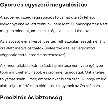
Gyors és egyszerű megvalósítás
A szuper egyszerű regisztrációs folyamat után (a lehető
legkönnyebbé kellett tennünk, nem igaz?!), másodpercek alatt
megkap mindent, amire szüksége van az induláshoz.
Az alapvető e-mail-érvényesítési felhasználási esetek néhány
óra alatt megvalósíthatók (beleértve a teljes végponttól
végpontig tartó integrációs teszteket).
A kifinomultabb alkalmazások fejlesztése nem vesz igénybe
több mint néhány napot, és örömmel támogatjuk Önt a teljes
folyamat során – még embereinket is arra szánjuk, hogy ez idő
alatt teljes mértékben elérhetőek legyenek az Ön számára.
Precizitás és biztonság