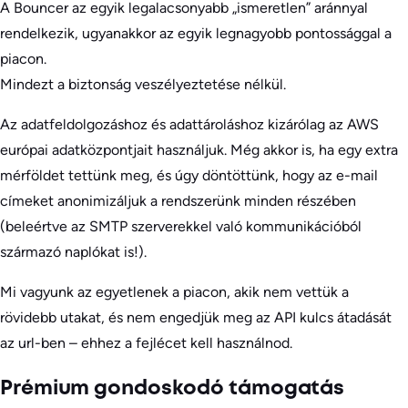
A Bouncer az egyik legalacsonyabb „ismeretlen” aránnyal
rendelkezik, ugyanakkor az egyik legnagyobb pontossággal a
piacon.
Mindezt a biztonság veszélyeztetése nélkül.
Az adatfeldolgozáshoz és adattároláshoz kizárólag az AWS
európai adatközpontjait használjuk. Még akkor is, ha egy extra
mérföldet tettünk meg, és úgy döntöttünk, hogy az e-mail
címeket anonimizáljuk a rendszerünk minden részében
(beleértve az SMTP szerverekkel való kommunikációból
származó naplókat is!).
Mi vagyunk az egyetlenek a piacon, akik nem vettük a
rövidebb utakat, és nem engedjük meg az API kulcs átadását
az url-ben – ehhez a fejlécet kell használnod.
Prémium gondoskodó támogatás