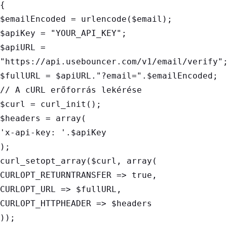
{

$emailEncoded = urlencode($email);

$apiKey = "YOUR_API_KEY";

$apiURL = 
"https://api.usebouncer.com/v1/email/verify";
$fullURL = $apiURL."?email=".$emailEncoded;

// A cURL erőforrás lekérése

$curl = curl_init();

$headers = array(

'x-api-key: '.$apiKey

);

curl_setopt_array($curl, array(

CURLOPT_RETURNTRANSFER => true,

CURLOPT_URL => $fullURL,

CURLOPT_HTTPHEADER => $headers

));
