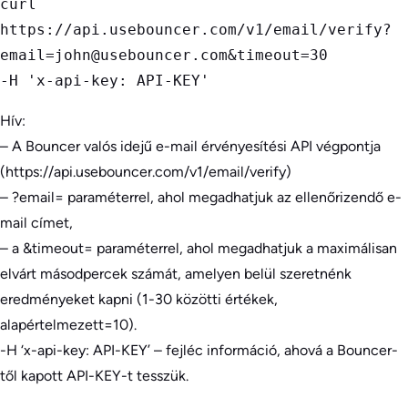
curl 
https://api.usebouncer.com/v1/email/verify?
email=john@usebouncer.com&timeout=30

-H 'x-api-key: API-KEY' 
Hív:
– A Bouncer valós idejű e-mail érvényesítési API végpontja
(https://api.usebouncer.com/v1/email/verify)
– ?email= paraméterrel, ahol megadhatjuk az ellenőrizendő e-
mail címet,
– a &timeout= paraméterrel, ahol megadhatjuk a maximálisan
elvárt másodpercek számát, amelyen belül szeretnénk
eredményeket kapni (1-30 közötti értékek,
alapértelmezett=10).
-H ‘x-api-key: API-KEY’ – fejléc információ, ahová a Bouncer-
től kapott API-KEY-t tesszük.