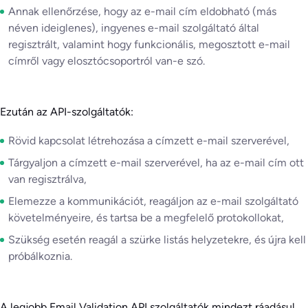
Annak ellenőrzése, hogy az e-mail cím eldobható (más
néven ideiglenes), ingyenes e-mail szolgáltató által
regisztrált, valamint hogy funkcionális, megosztott e-mail
címről vagy elosztócsoportról van-e szó.
Ezután az API-szolgáltatók:
Rövid kapcsolat létrehozása a címzett e-mail szerverével,
Tárgyaljon a címzett e-mail szerverével, ha az e-mail cím ott
van regisztrálva,
Elemezze a kommunikációt, reagáljon az e-mail szolgáltató
követelményeire, és tartsa be a megfelelő protokollokat,
Szükség esetén reagál a szürke listás helyzetekre, és újra kell
próbálkoznia.
A legjobb Email Validation API szolgáltatók mindezt ráadásul