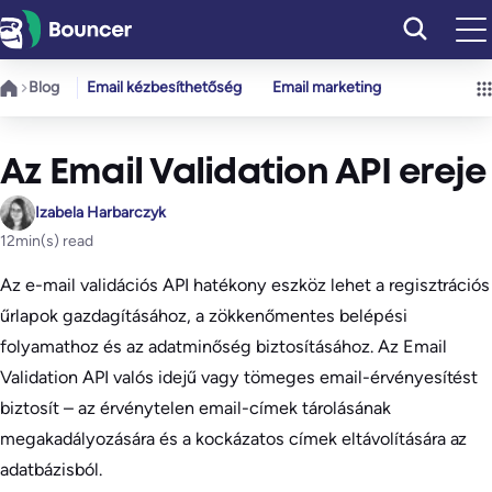
Ugrás
a
tartalomhoz
Blog
Email kézbesíthetőség
Email marketing
Az Email Validation API ereje
Izabela Harbarczyk
12
min(s) read
Az e-mail validációs API hatékony eszköz lehet a regisztrációs
űrlapok gazdagításához, a zökkenőmentes belépési
folyamathoz és az adatminőség biztosításához. Az Email
Validation API valós idejű vagy tömeges email-érvényesítést
biztosít – az érvénytelen email-címek tárolásának
megakadályozására és a kockázatos címek eltávolítására az
adatbázisból.