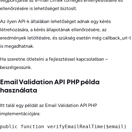
végpontjaival az e-mail címek tömeges érvényesítésére és
ellenőrzésére is lehetőséget biztosít.
Az ilyen API-k általában lehetőséget adnak egy kérés
létrehozására, a kérés állapotának ellenőrzésére, az
eredmények letöltésére, és szükség esetén még callback_url-t
is megadhatnak.
Ha szeretne ötletelni a fejlesztéssel kapcsolatban –
beszélgessünk.
Email Validation API PHP példa
használata
Itt talál egy példát az Email Validation API PHP
implementációjára:
public function verifyEmailRealTime($email)
