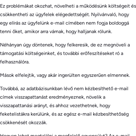
Ez problémákat okozhat, növelheti a működésünk költségeit és
csökkentheti az ügyfelek elégedettségét. Nyilvánvaló, hogy
egy elírás az ügyfelünk e-mail címében nem fogja boldoggá
tenni őket, amikor arra várnak, hogy halljanak rólunk.
Néhányan úgy döntenek, hogy felkeresik, de ez megnöveli a
támogatási költségeinket, és további erőfeszítéseket ró a
felhasználóra.
Mások elfelejtik, vagy akár ingerülten egyszerűen elmennek.
Továbbá, az adatbázisunkban lévő nem kézbesíthető e-mail
címek visszapattanást eredményeznek, növelik a
visszapattanási arányt, és ahhoz vezethetnek, hogy
feketelistákra kerülünk, és az egész e-mail kézbesíthetőség
csökkenését okozzák.
Hogyan lehet megtalálni a megfelelő egyensúlyt? Az e-mail