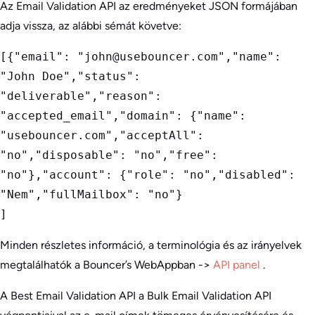
Az Email Validation API az eredményeket JSON formájában
adja vissza, az alábbi sémát követve:
[{"email": "john@usebouncer.com","name": 
"John Doe","status": 
"deliverable","reason": 
"accepted_email","domain": {"name": 
"usebouncer.com","acceptAll": 
"no","disposable": "no","free": 
"no"},"account": {"role": "no","disabled": 
"Nem","fullMailbox": "no"}

] 
Minden részletes információ, a terminológia és az irányelvek
megtalálhatók a Bouncer’s WebAppban ->
API panel
.
A Best Email Validation API a Bulk Email Validation API