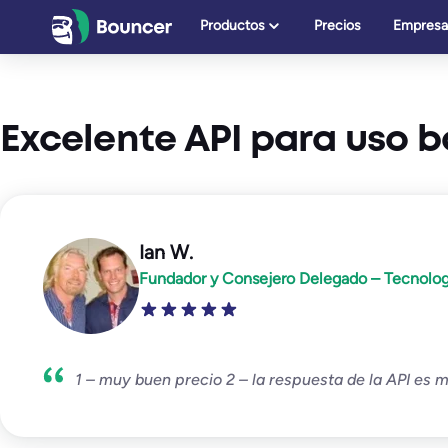
Saltar
Productos
Precios
Empresa
al
contenido
Excelente API para uso
Ian W.
Fundador y Consejero Delegado – Tecnologí
1 – muy buen precio 2 – la respuesta de la API es má