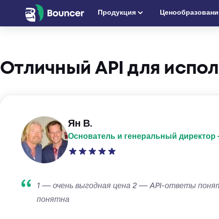
Перейти
Продукция
Ценообразовани
к
содержимому
Отличный API для испо
Ян В.
Основатель и генеральный директор
1 — очень выгодная цена 2 — API-ответы понят
понятна