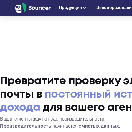
Перейти
Продукция
Ценообразовани
к
содержимому
Превратите проверку э
почты в
постоянный ис
дохода
для вашего аген
Ваши клиенты ждут от вас производительности
.
Производительность
начинается с
чистых данных
.