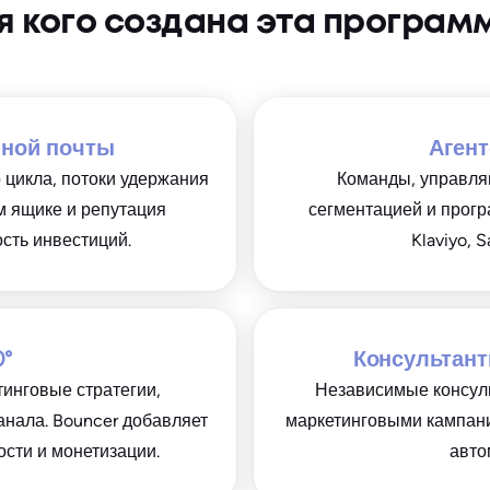
я кого создана эта програм
нной почты
Агент
 цикла, потоки удержания
Команды, управля
м ящике и репутация
сегментацией и прогр
сть инвестиций.
Klaviyo, 
0°
Консультант
инговые стратегии,
Независимые консуль
анала. Bouncer добавляет
маркетинговыми кампани
сти и монетизации.
авто