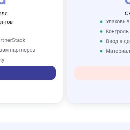
а
или
С
Упаковыв
ентов
Контроль 
rtnerStack
Ввод в д
ивам партнеров
Материал
ку