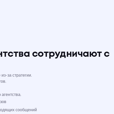
нтства сотрудничают с
 из-за стратегии.
тов.
 агентства.
азов
ходящих сообщений