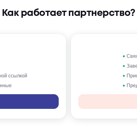
Как работает партнерство?
Свяж
Зав
ной ссылкой
Прио
онные
Пред